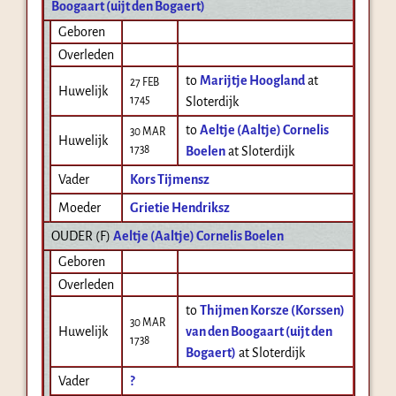
Boogaart (uijt den Bogaert)
Geboren
Overleden
to
Marijtje Hoogland
at
27 FEB
Huwelijk
1745
Sloterdijk
to
Aeltje (Aaltje) Cornelis
30 MAR
Huwelijk
1738
Boelen
at Sloterdijk
Vader
Kors Tijmensz
Moeder
Grietie Hendriksz
OUDER (
F
)
Aeltje (Aaltje) Cornelis Boelen
Geboren
Overleden
to
Thijmen Korsze (Korssen)
30 MAR
Huwelijk
van den Boogaart (uijt den
1738
Bogaert)
at Sloterdijk
Vader
?