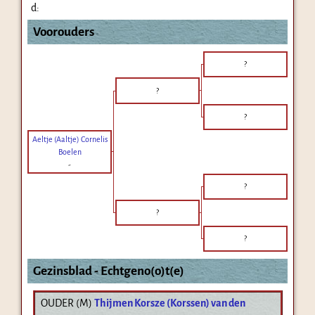
d:
Voorouders
?
?
?
Aeltje (Aaltje) Cornelis
Boelen
-
?
?
?
Gezinsblad - Echtgeno(o)t(e)
OUDER (
M
)
Thijmen Korsze (Korssen) van den