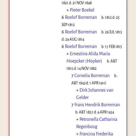
1821
d:
21 NOV 1898
+
Pieter Boekel
6
Roelof Borreman
b:
1812
d:
25
SEP 1812
6
Roelof Borreman
b:
26 JUL 1813
d:
29 AUG 1814
6
Roelof Borreman
b:
17 FEB 1815
+
Ernestina Alida Maria
Hoepcker (Höpker)
b:
ABT
1815
d:
14 NOV 1882
7
Cornelia Borreman
b:
ABT 1843
d:
1 APR 1910
+
Dirk Johannes van
Gelder
7
Frans Hendrik Borreman
b:
ABT 1857
d:
9 APR 1924
+
Petronella Catharina
Regenboog
+
Francina Frederika