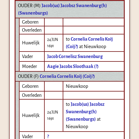
OUDER (
M
)
Jacob(us) Jacobsz Swanenburg(h)
(Swanenburgs)
Geboren
Overleden
to
Cornelia Cornelis Koij
24 JUN
Huwelijk
1691
(Coij?)
at Nieuwkoop
Vader
Jacob Cornelisz Swanenburg
Moeder
Aagie Jacobs Sloothaak (?)
OUDER (
F
)
Cornelia Cornelis Koij (Coij?)
Geboren
Nieuwkoop
Overleden
to
Jacob(us) Jacobsz
Swanenburg(h)
24 JUN
Huwelijk
1691
(Swanenburgs)
at
Nieuwkoop
Vader
?