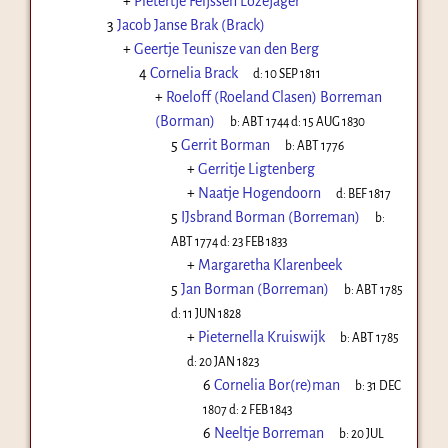
+
Pietertje Feijssen Lozejager
3
Jacob Janse Brak (Brack)
+
Geertje Teunisze van den Berg
4
Cornelia Brack
d:
10 SEP 1811
+
Roeloff (Roeland Clasen) Borreman
(Borman)
b:
ABT 1744
d:
15 AUG 1830
5
Gerrit Borman
b:
ABT 1776
+
Gerritje Ligtenberg
+
Naatje Hogendoorn
d:
BEF 1817
5
IJsbrand Borman (Borreman)
b:
ABT 1774
d:
23 FEB 1833
+
Margaretha Klarenbeek
5
Jan Borman (Borreman)
b:
ABT 1785
d:
11 JUN 1828
+
Pieternella Kruiswijk
b:
ABT 1785
d:
20 JAN 1823
6
Cornelia Bor(re)man
b:
31 DEC
1807
d:
2 FEB 1843
6
Neeltje Borreman
b:
20 JUL