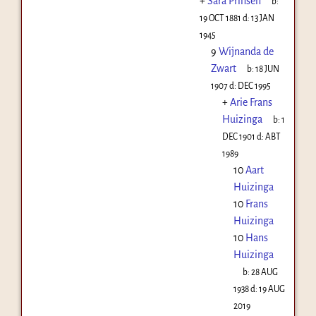
+
Sara Prinsen
b:
19 OCT 1881
d:
13 JAN
1945
9
Wijnanda de
Zwart
b:
18 JUN
1907
d:
DEC 1995
+
Arie Frans
Huizinga
b:
1
DEC 1901
d:
ABT
1989
10
Aart
Huizinga
10
Frans
Huizinga
10
Hans
Huizinga
b:
28 AUG
1938
d:
19 AUG
2019