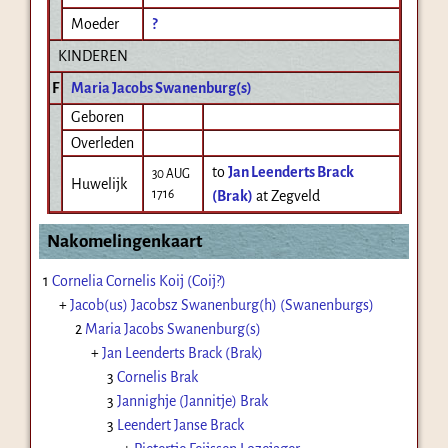
Moeder
?
KINDEREN
F
Maria Jacobs Swanenburg(s)
Geboren
Overleden
to
Jan Leenderts Brack
30 AUG
Huwelijk
1716
(Brak)
at Zegveld
Nakomelingenkaart
1
Cornelia Cornelis Koij (Coij?)
+
Jacob(us) Jacobsz Swanenburg(h) (Swanenburgs)
2
Maria Jacobs Swanenburg(s)
+
Jan Leenderts Brack (Brak)
3
Cornelis Brak
3
Jannighje (Jannitje) Brak
3
Leendert Janse Brack