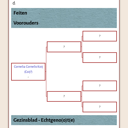
d:
Feiten
Voorouders
?
?
?
Cornelia Cornelis Koij
(Coij?)
-
?
?
?
Gezinsblad - Echtgeno(o)t(e)