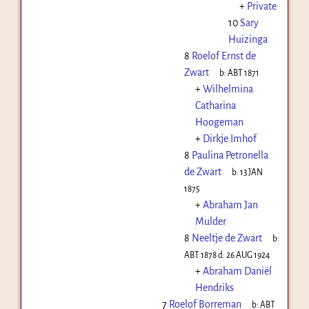
+
Private
10
Sary
Huizinga
8
Roelof Ernst de
Zwart
b:
ABT 1871
+
Wilhelmina
Catharina
Hoogeman
+
Dirkje Imhof
8
Paulina Petronella
de Zwart
b:
13 JAN
1875
+
Abraham Jan
Mulder
8
Neeltje de Zwart
b:
ABT 1878
d:
26 AUG 1924
+
Abraham Daniël
Hendriks
7
Roelof Borreman
b:
ABT