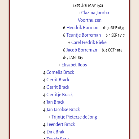
1855
d:
31 MAY 1921
+
Clazina Jacoba
Voorthuizen
6
Hendrik Borman
d:
30 SEP 1833
6
Teuntje Borreman
b:
1 SEP 1817
+
Carel Fredrik Rieke
6
Jacob Borreman
b:
9 OCT 1818
d:
7 JAN 1819
+
Elisabet Roos
4
Cornelia Brack
4
Gerrit Brack
4
Gerrit Brack
4
Gerritje Brack
4
Jan Brack
4
Jan Jacobse Brack
+
Trijntje Pieterze de Jong
4
Leendert Brack
4
Dirk Brak