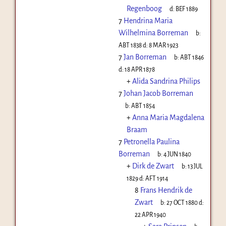
Regenboog
d:
BEF 1889
7
Hendrina Maria
Wilhelmina Borreman
b:
ABT 1838
d:
8 MAR 1923
7
Jan Borreman
b:
ABT 1846
d:
18 APR 1878
+
Alida Sandrina Philips
7
Johan Jacob Borreman
b:
ABT 1854
+
Anna Maria Magdalena
Braam
7
Petronella Paulina
Borreman
b:
4 JUN 1840
+
Dirk de Zwart
b:
13 JUL
1829
d:
AFT 1914
8
Frans Hendrik de
Zwart
b:
27 OCT 1880
d:
22 APR 1940