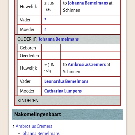
to
Johanna Bemelmans
at
21 JUN
Huwelijk
1689
Schinnen
Vader
?
Moeder
?
OUDER (
F
)
Johanna Bemelmans
Geboren
Overleden
to
Ambrosius Cremers
at
21 JUN
Huwelijk
1689
Schinnen
Vader
Leonardus Bemelmans
Moeder
Catharina Lumpens
KINDEREN
Nakomelingenkaart
1
Ambrosius Cremers
+
Johanna Bemelmans