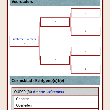
Voorouders
?
?
?
Ambrosius Cremers
-
?
?
?
Gezinsblad - Echtgeno(o)t(e)
OUDER (
M
)
Ambrosius Cremers
Geboren
Overleden