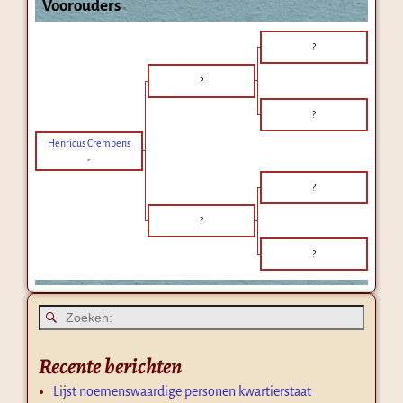
Voorouders
?
?
?
Henricus Crempens
-
?
?
?
Recente berichten
Lijst noemenswaardige personen kwartierstaat