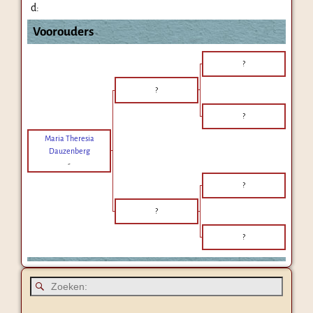
d:
Voorouders
?
?
?
Maria Theresia
Dauzenberg
-
?
?
?