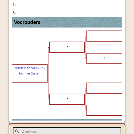
b:
d:
Voorouders
?
?
?
Henricus de Vieux i.p.v.
Joannes Giesen
-
?
?
?