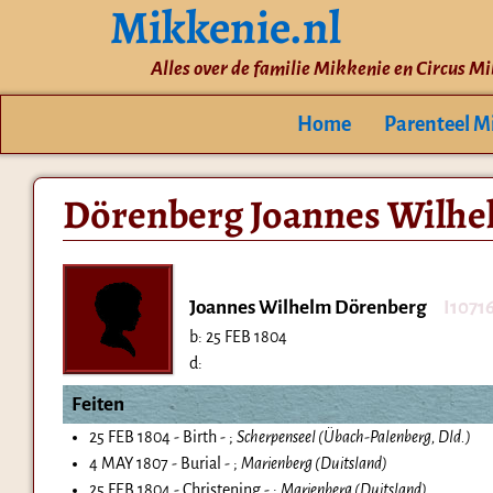
Mikkenie.nl
Alles over de familie Mikkenie en Circus M
Home
Parenteel M
Dörenberg Joannes Wilhe
Joannes Wilhelm Dörenberg
I1071
b:
25 FEB 1804
d:
Feiten
25 FEB 1804 - Birth - ;
Scherpenseel (Übach-Palenberg, Dld.)
4 MAY 1807 - Burial - ;
Marienberg (Duitsland)
25 FEB 1804 - Christening - ;
Marienberg (Duitsland)