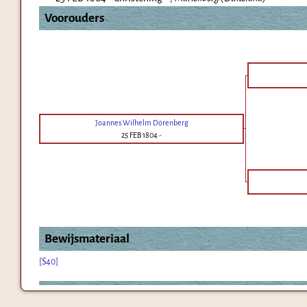
Voorouders
Joannes Wilhelm Dörenberg
25 FEB 1804
-
Bewijsmateriaal
[S40]