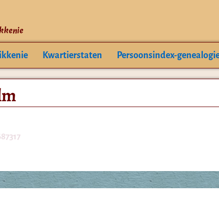
ikkenie
ikkenie
Kwartierstaten
Persoonsindex-genealogi
lm
687317