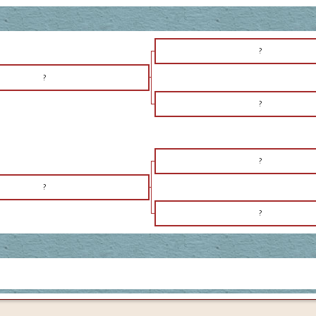
?
?
?
?
?
?