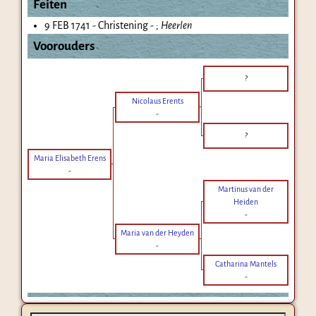
Feiten
9 FEB 1741 - Christening - ;
Heerlen
Voorouders
?
Nicolaus Erents
-
?
Maria Elisabeth Erens
-
Martinus van der
Heiden
-
Maria van der Heyden
-
Catharina Mantels
-