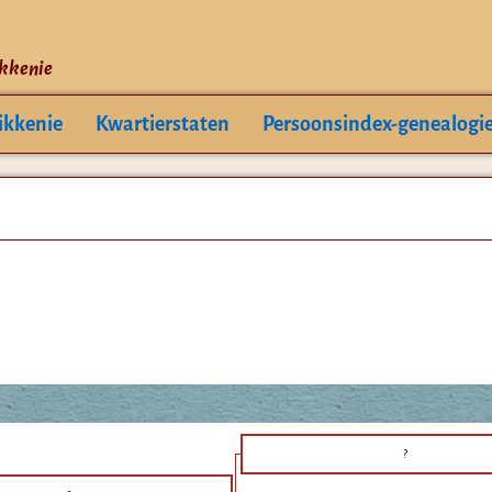
ikkenie
ikkenie
Kwartierstaten
Persoonsindex-genealogi
?