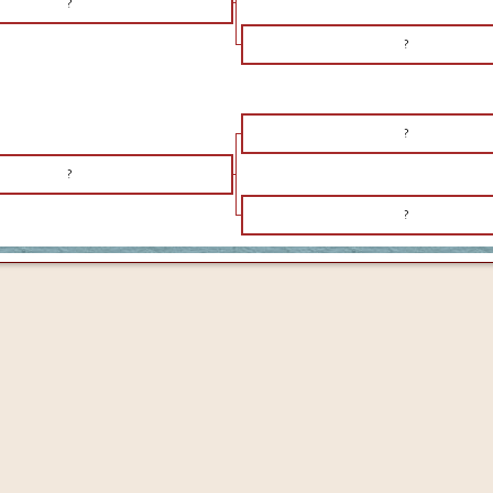
?
?
?
?
?