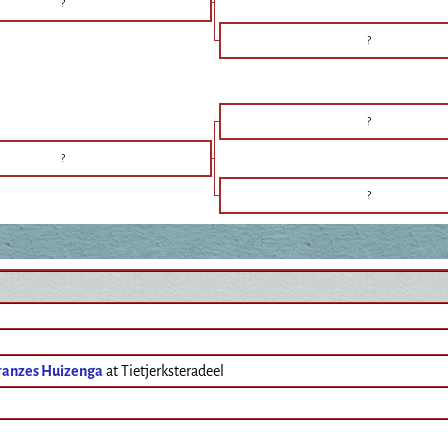
?
?
?
?
?
ranzes Huizenga
at Tietjerksteradeel