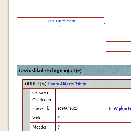
Heere Alderts Robijn
-
Gezinsblad - Echtgeno(o)t(e)
OUDER (
M
)
Heere Alderts Robijn
Geboren
Overleden
Huwelijk
to
Wipkje F
10 MAY 1902
Vader
?
Moeder
?