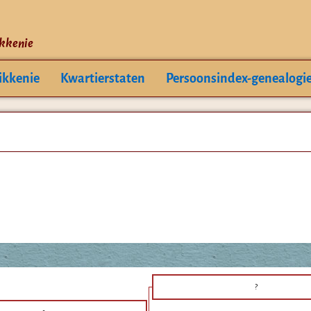
ikkenie
ikkenie
Kwartierstaten
Persoonsindex-genealogi
?