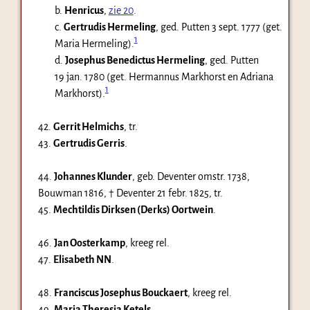
b.
Henricus
,
zie 20
.
c.
Gertrudis Hermeling
, ged. Putten
3 sept. 1777
(get.
1
Maria Hermeling).
d.
Josephus Benedictus Hermeling
, ged. Putten
19 jan. 1780
(get. Hermannus Markhorst en Adriana
1
Markhorst).
42.
Gerrit Helmichs
, tr.
43.
Gertrudis Gerris
.
44.
Johannes Klunder
, geb. Deventer
omstr. 1738
,
Bouwman 1816, † Deventer
21 febr. 1825
, tr.
45.
Mechtildis Dirksen (Derks) Oortwein
.
46.
Jan Oosterkamp
, kreeg rel.
47.
Elisabeth NN
.
48.
Franciscus Josephus Bouckaert
, kreeg rel.
49.
Maria Theresia Ketels
.