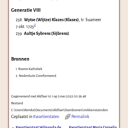
Generatie VIII
238.
Wytse (Wijtze) Klazes (Klases)
, tr. Suameer
2
7 okt. 1725
239.
Aaltje Sybrens (Sijbrens)
.
Bronnen
1. Rooms Katholiek
2. Nederduits Gereformeerd
Gegenereerd met Aldfaer 10.1 op
5 mei 2022
00:56:48
Bestand
C:\Users\Remko\Documents\Aldfaer\Stambomen\mikkeniezenden
Geplaatst in
Kwartierstaten
Permalink
←
Kwartierstaat Wijnanda de
Kwartierstaat Maria Cornelia