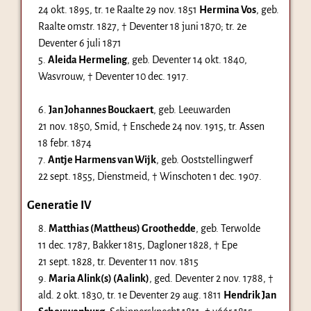
24 okt. 1895
, tr. 1e Raalte
29 nov. 1851
Hermina Vos
, geb.
Raalte
omstr. 1827
, † Deventer
18 juni 1870
; tr. 2e
Deventer
6 juli 1871
5.
Aleida Hermeling
, geb. Deventer
14 okt. 1840
,
Wasvrouw, † Deventer
10 dec. 1917
.
6.
Jan Johannes Bouckaert
, geb. Leeuwarden
21 nov. 1850
, Smid, † Enschede
24 nov. 1915
, tr. Assen
18 febr. 1874
7.
Antje Harmens van Wijk
, geb. Ooststellingwerf
22 sept. 1855
, Dienstmeid, † Winschoten
1 dec. 1907
.
Generatie IV
8.
Matthias (Mattheus) Groothedde
, geb. Terwolde
11 dec. 1787
, Bakker 1815, Dagloner 1828, † Epe
21 sept. 1828
, tr. Deventer
11 nov. 1815
9.
Maria Alink(s) (Aalink)
, ged. Deventer
2 nov. 1788
, †
ald.
2 okt. 1830
, tr. 1e Deventer
29 aug. 1811
Hendrik Jan