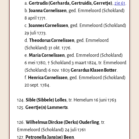
a.
Gertrudis (Gerharda, Gertruidis, Gerretje)
,
zie 61
.
b.
Joanna Cornelissen
, ged. Emmeloord (Schokland)
8 april 1771
.
c.
Joannes Cornelissen
, ged. Emmeloord (Schokland)
29 juli 1773
.
d.
Theodorus Cornelissen
, ged. Emmeloord
(Schokland)
31 okt. 1776
.
e.
Maria Cornelissen
, ged. Emmeloord (Schokland)
6 mei 1780
, † Schokland
3 maart 1824
, tr. Emmeloord
(Schokland)
6 nov. 1803
Gerardus Klasen Botter
.
f.
Henrica Cornelissen
, ged. Emmeloord (Schokland)
20 sept. 1784
.
124.
Sible (Sibbele) Lolles
, tr. Hemelum
16 juni 1763
125.
Geertje(n) Lammerts
.
126.
Wilhelmus Dirckse (Derks) Ouderling
, tr.
Emmeloord (Schokland)
24 juli 1761
127.
Petronella Jans(se) Been
.