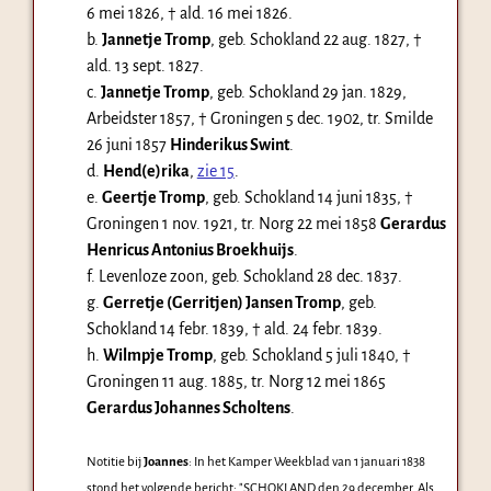
6 mei 1826
, † ald.
16 mei 1826
.
b.
Jannetje Tromp
, geb. Schokland
22 aug. 1827
, †
ald.
13 sept. 1827
.
c.
Jannetje Tromp
, geb. Schokland
29 jan. 1829
,
Arbeidster 1857, † Groningen
5 dec. 1902
, tr. Smilde
26 juni 1857
Hinderikus Swint
.
d.
Hend(e)rika
,
zie 15
.
e.
Geertje Tromp
, geb. Schokland
14 juni 1835
, †
Groningen
1 nov. 1921
, tr. Norg
22 mei 1858
Gerardus
Henricus Antonius Broekhuijs
.
f. Levenloze zoon, geb. Schokland
28 dec. 1837
.
g.
Gerretje (Gerritjen) Jansen Tromp
, geb.
Schokland
14 febr. 1839
, † ald.
24 febr. 1839
.
h.
Wilmpje Tromp
, geb. Schokland
5 juli 1840
, †
Groningen
11 aug. 1885
, tr. Norg
12 mei 1865
Gerardus Johannes Scholtens
.
Notitie bij
Joannes
: In het Kamper Weekblad van 1 januari 1838
stond het volgende bericht: "SCHOKLAND den 29 december. Als