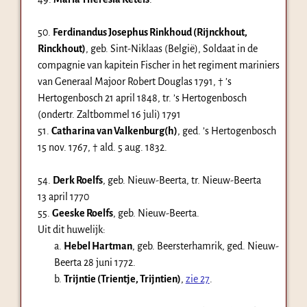
50.
Ferdinandus Josephus Rinkhoud (Rijnckhout,
Rinckhout)
, geb. Sint-Niklaas (België), Soldaat in de
compagnie van kapitein Fischer in het regiment mariniers
van Generaal Majoor Robert Douglas 1791, † ’s
Hertogenbosch
21 april 1848
, tr. ’s Hertogenbosch
(ondertr. Zaltbommel 16 juli) 1791
51.
Catharina van Valkenburg(h)
, ged. ’s Hertogenbosch
15 nov. 1767
, † ald.
5 aug. 1832
.
54.
Derk Roelfs
, geb. Nieuw-Beerta, tr. Nieuw-Beerta
13 april 1770
55.
Geeske Roelfs
, geb. Nieuw-Beerta.
Uit dit huwelijk:
a.
Hebel Hartman
, geb. Beersterhamrik, ged. Nieuw-
Beerta
28 juni 1772
.
b.
Trijntie (Trientje, Trijntien)
,
zie 27
.