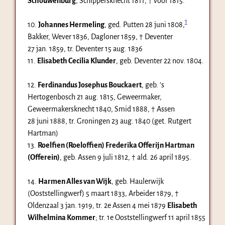
Schouwenburg
, Schippersknecht 1811, †
vóór 1815
.
1
10.
Johannes Hermeling
, ged. Putten
28 juni 1808
,
Bakker, Wever 1836, Dagloner 1859, † Deventer
27 jan. 1859
, tr. Deventer
15 aug. 1836
11.
Elisabeth Cecilia Klunder
, geb. Deventer
22 nov. 1804
.
12.
Ferdinandus Josephus Bouckaert
, geb. ’s
Hertogenbosch
21 aug. 1815
, Geweermaker,
Geweermakersknecht 1840, Smid 1888, † Assen
28 juni 1888
, tr. Groningen
23 aug. 1840
(get. Rutgert
Hartman)
13.
Roelfien (Roeloffien) Frederika Offerijn Hartman
(Offerein)
, geb. Assen
9 juli 1812
, † ald.
26 april 1895
.
14.
Harmen Alles van Wijk
, geb. Haulerwijk
(Ooststellingwerf)
5 maart 1833
, Arbeider 1879, †
Oldenzaal
3 jan. 1919
, tr. 2e Assen
4 mei 1879
Elisabeth
Wilhelmina Kommer
; tr. 1e Ooststellingwerf
11 april 1855