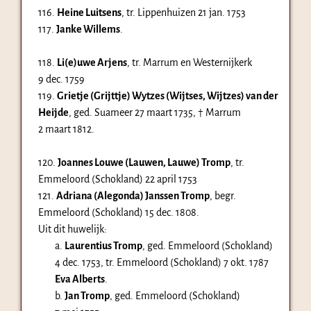
116.
Heine Luitsens
, tr. Lippenhuizen
21 jan. 1753
117.
Janke Willems
.
118.
Li(e)uwe Arjens
, tr. Marrum en Westernijkerk
9 dec. 1759
119.
Grietje (Grijttje) Wytzes (Wijtses, Wijtzes) van der
Heijde
, ged. Suameer
27 maart 1735
, † Marrum
2 maart 1812
.
120.
Joannes Louwe (Lauwen, Lauwe) Tromp
, tr.
Emmeloord (Schokland)
22 april 1753
121.
Adriana (Alegonda) Janssen Tromp
, begr.
Emmeloord (Schokland)
15 dec. 1808
.
Uit dit huwelijk:
a.
Laurentius Tromp
, ged. Emmeloord (Schokland)
4 dec. 1753
, tr. Emmeloord (Schokland)
7 okt. 1787
Eva Alberts
.
b.
Jan Tromp
, ged. Emmeloord (Schokland)