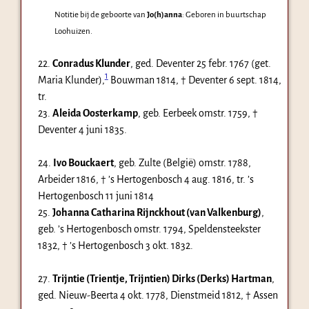
Notitie bij de geboorte van
Jo(h)anna
: Geboren in buurtschap
Loohuizen.
22.
Conradus Klunder
, ged. Deventer
25 febr. 1767
(get.
1
Maria Klunder),
Bouwman 1814, † Deventer
6 sept. 1814
,
tr.
23.
Aleida Oosterkamp
, geb. Eerbeek
omstr. 1759
, †
Deventer
4 juni 1835
.
24.
Ivo Bouckaert
, geb. Zulte (België)
omstr. 1788
,
Arbeider 1816, † ’s Hertogenbosch
4 aug. 1816
, tr. ’s
Hertogenbosch
11 juni 1814
25.
Johanna Catharina Rijnckhout (van Valkenburg)
,
geb. ’s Hertogenbosch
omstr. 1794
, Speldensteekster
1832, † ’s Hertogenbosch
3 okt. 1832
.
27.
Trijntie (Trientje, Trijntien) Dirks (Derks) Hartman
,
ged. Nieuw-Beerta
4 okt. 1778
, Dienstmeid 1812, † Assen