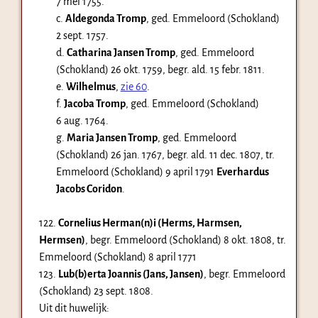
7 mei 1755
.
c.
Aldegonda Tromp
, ged. Emmeloord (Schokland)
2 sept. 1757
.
d.
Catharina Jansen Tromp
, ged. Emmeloord
(Schokland)
26 okt. 1759
, begr. ald.
15 febr. 1811
.
e.
Wilhelmus
,
zie 60
.
f.
Jacoba Tromp
, ged. Emmeloord (Schokland)
6 aug. 1764
.
g.
Maria Jansen Tromp
, ged. Emmeloord
(Schokland)
26 jan. 1767
, begr. ald.
11 dec. 1807
, tr.
Emmeloord (Schokland)
9 april 1791
Everhardus
Jacobs Coridon
.
122.
Cornelius Herman(n)i (Herms, Harmsen,
Hermsen)
, begr. Emmeloord (Schokland)
8 okt. 1808
, tr.
Emmeloord (Schokland)
8 april 1771
123.
Lub(b)erta Joannis (Jans, Jansen)
, begr. Emmeloord
(Schokland)
23 sept. 1808
.
Uit dit huwelijk: