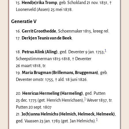
15.
Hend(e)rika Tromp
, geb. Schokland
21 nov. 1831
, †
Loonerveld (Assen)
25 mei 1878
.
Generatie V
16.
Gerrit Groothedde
, Schoenmaker 1815, kreeg rel.
17.
Derkjen Teunis van de Beek
.
1
18.
Petrus Alink (Aling)
, ged. Deventer
9 jan. 1753
,
Scheepstimmerman 1815-1818, † Deventer
26 maart 1818
, tr.
19.
Maria Brugman (Brillemans, Bruggeman)
, geb.
Deventer
omstr. 1755
, † ald.
18 juni 1826
.
20.
Henricus Hermeling (Harmeling)
, ged. Putten
1
25 dec. 1775
(get. Henrich Henrichsen),
Wever 1837, tr.
Putten 20 sept. 1807
21.
Jo(h)anna Helmichs (Helmich, Helmeck, Helmeek)
,
1
ged. Vaassen
23 jan. 1783
(get. Jan Helmichs).