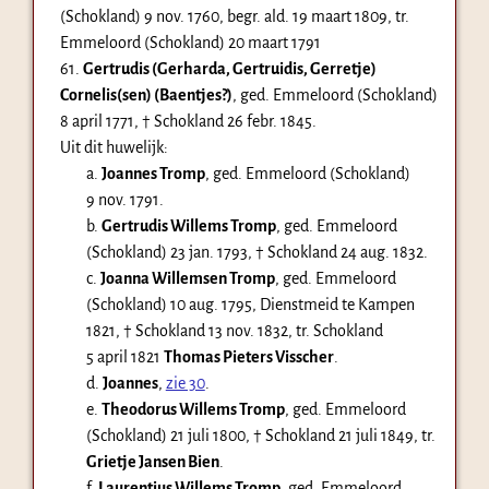
(Schokland)
9 nov. 1760
, begr. ald.
19 maart 1809
, tr.
Emmeloord (Schokland)
20 maart 1791
61.
Gertrudis (Gerharda, Gertruidis, Gerretje)
Cornelis(sen) (Baentjes?)
, ged. Emmeloord (Schokland)
8 april 1771
, † Schokland
26 febr. 1845
.
Uit dit huwelijk:
a.
Joannes Tromp
, ged. Emmeloord (Schokland)
9 nov. 1791
.
b.
Gertrudis Willems Tromp
, ged. Emmeloord
(Schokland)
23 jan. 1793
, † Schokland
24 aug. 1832
.
c.
Joanna Willemsen Tromp
, ged. Emmeloord
(Schokland)
10 aug. 1795
, Dienstmeid te Kampen
1821, † Schokland
13 nov. 1832
, tr. Schokland
5 april 1821
Thomas Pieters Visscher
.
d.
Joannes
,
zie 30
.
e.
Theodorus Willems Tromp
, ged. Emmeloord
(Schokland)
21 juli 1800
, † Schokland
21 juli 1849
, tr.
Grietje Jansen Bien
.
f.
Laurentius Willems Tromp
, ged. Emmeloord