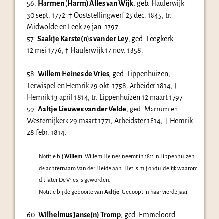
56.
Harmen (Harm) Alles van Wijk
, geb. Haulerwijk
30 sept. 1772
, † Ooststellingwerf
25 dec. 1845
, tr.
Midwolde en Leek
29 jan. 1797
57.
Saakje Karste(n)s van der Ley
, ged. Leegkerk
12 mei 1776
, † Haulerwijk
17 nov. 1858
.
58.
Willem Heines de Vries
, ged. Lippenhuizen,
Terwispel en Hemrik
29 okt. 1758
, Arbeider 1814, †
Hemrik
13 april 1814
, tr. Lippenhuizen 12 maart 1797
59.
Aaltje Lieuwes van der Velde
, ged. Marrum en
Westernijkerk
29 maart 1771
, Arbeidster 1814, † Hemrik
28 febr. 1814
.
Notitie bij
Willem
: Willem Heines neemt in 1811 in Lippenhuizen
de achternaam Van der Heide aan. Het is mij onduidelijk waarom
dit later De Vries is geworden.
Notitie bij de geboorte van
Aaltje
: Gedoopt in haar vierde jaar.
60.
Wilhelmus Janse(n) Tromp
, ged. Emmeloord