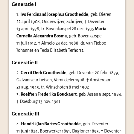
Generatie I
1.
Ivo Ferdinand Josephus Groothedde
, geb. Dieren
22 april 1908
, Onderwijzer, Schrijver, † Deventer
13 april 1978
, tr. Bovenkarspel
28 dec. 1935
Maria
Cornelia Alexandra Bosma
, geb. Bovenkarspel
11 juli 1912
, † Almelo
24 dec. 1988
, dr. van Tjebbe
Johannes en Tecla Elisabeth Terhorst.
Generatie II
2.
Gerrit Derk Groothedde
, geb. Deventer
20 febr. 1879
,
Galvaniseur fietsen, Vernikkeler 1908, † Amsterdam
21 aug. 1945
, tr. Winschoten
8 mei 1902
3.
Roelfien Frederika Bouckaert
, geb. Assen
8 sept. 1884
,
† Doesburg
13 nov. 1961
.
Generatie III
4.
Hendrik Jan Bartes Groothedde
, geb. Deventer
11 juni 1824
, Boerwerker 1851, Dagloner 1895, † Deventer