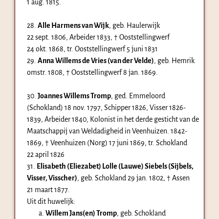
1 aug. 1815
.
28.
Alle Harmens van Wijk
, geb. Haulerwijk
22 sept. 1806
, Arbeider 1833, † Ooststellingwerf
24 okt. 1868
, tr. Ooststellingwerf
5 juni 1831
29.
Anna Willems de Vries (van der Velde)
, geb. Hemrik
omstr. 1808
, † Ooststellingwerf
8 jan. 1869
.
30.
Joannes Willems Tromp
, ged. Emmeloord
(Schokland)
18 nov. 1797
, Schipper 1826, Visser 1826-
1839, Arbeider 1840, Kolonist in het derde gesticht van de
Maatschappij van Weldadigheid in Veenhuizen. 1842-
1869, † Veenhuizen (Norg)
17 juni 1869
, tr. Schokland
22 april 1826
31.
Elisabeth (Eliezabet) Lolle (Lauwe) Siebels (Sijbels,
Visser, Visscher)
, geb. Schokland
29 jan. 1802
, † Assen
21 maart 1877
.
Uit dit huwelijk:
a.
Willem Jans(en) Tromp
, geb. Schokland