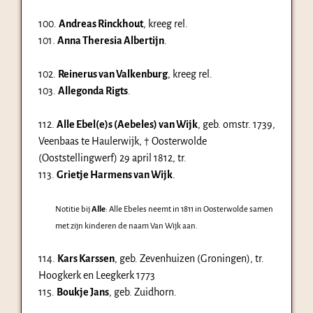
100.
Andreas Rinckhout
, kreeg rel.
101.
Anna Theresia Albertijn
.
102.
Reinerus van Valkenburg
, kreeg rel.
103.
Allegonda Rigts
.
112.
Alle Ebel(e)s (Aebeles) van Wijk
, geb.
omstr. 1739
,
Veenbaas te Haulerwijk, † Oosterwolde
(Ooststellingwerf)
29 april 1812
, tr.
113.
Grietje Harmens van Wijk
.
Notitie bij
Alle
: Alle Ebeles neemt in 1811 in Oosterwolde samen
met zijn kinderen de naam Van Wijk aan.
114.
Kars Karssen
, geb. Zevenhuizen (Groningen), tr.
Hoogkerk en Leegkerk
1773
115.
Boukje Jans
, geb. Zuidhorn.