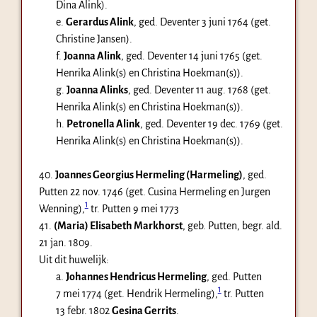
Dina Alink).
e.
Gerardus Alink
, ged. Deventer
3 juni 1764
(get.
Christine Jansen).
f.
Joanna Alink
, ged. Deventer
14 juni 1765
(get.
Henrika Alink(s) en Christina Hoekman(s)).
g.
Joanna Alinks
, ged. Deventer
11 aug. 1768
(get.
Henrika Alink(s) en Christina Hoekman(s)).
h.
Petronella Alink
, ged. Deventer
19 dec. 1769
(get.
Henrika Alink(s) en Christina Hoekman(s)).
40.
Joannes Georgius Hermeling (Harmeling)
, ged.
Putten
22 nov. 1746
(get. Cusina Hermeling en Jurgen
1
Wenning),
tr. Putten 9 mei 1773
41.
(Maria) Elisabeth Markhorst
, geb. Putten, begr. ald.
21 jan. 1809
.
Uit dit huwelijk:
a.
Johannes Hendricus Hermeling
, ged. Putten
1
7 mei 1774
(get. Hendrik Hermeling),
tr. Putten
13 febr. 1802
Gesina Gerrits
.