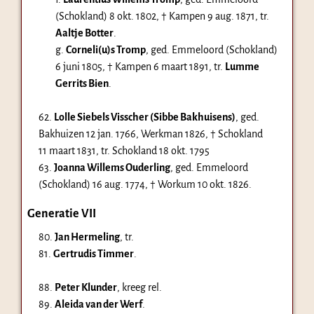
(Schokland)
8 okt. 1802
, † Kampen
9 aug. 1871
, tr.
Aaltje Botter
.
g.
Corneli(u)s Tromp
, ged. Emmeloord (Schokland)
6 juni 1805
, † Kampen
6 maart 1891
, tr.
Lumme
Gerrits Bien
.
62.
Lolle Siebels Visscher (Sibbe Bakhuisens)
, ged.
Bakhuizen
12 jan. 1766
, Werkman 1826, † Schokland
11 maart 1831
, tr. Schokland
18 okt. 1795
63.
Joanna Willems Ouderling
, ged. Emmeloord
(Schokland)
16 aug. 1774
, † Workum
10 okt. 1826
.
Generatie VII
80.
Jan Hermeling
, tr.
81.
Gertrudis Timmer
.
88.
Peter Klunder
, kreeg rel.
89.
Aleida van der Werf
.