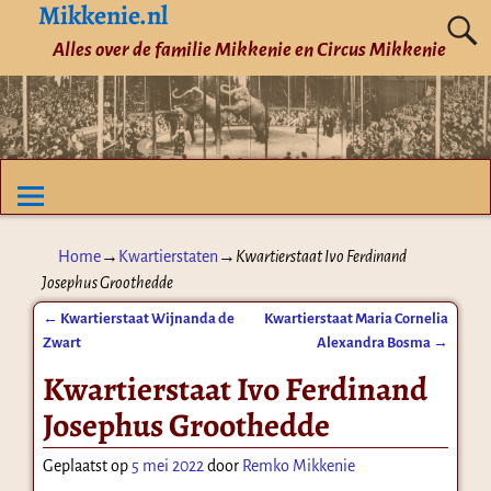
Mikkenie.nl
Alles over de familie Mikkenie en Circus Mikkenie
Home
→
Kwartierstaten
→
Kwartierstaat Ivo Ferdinand
Josephus Groothedde
←
Kwartierstaat Wijnanda de
Kwartierstaat Maria Cornelia
Bericht navigatie
Zwart
Alexandra Bosma
→
Kwartierstaat Ivo Ferdinand
Josephus Groothedde
Geplaatst op
5 mei 2022
door
Remko Mikkenie