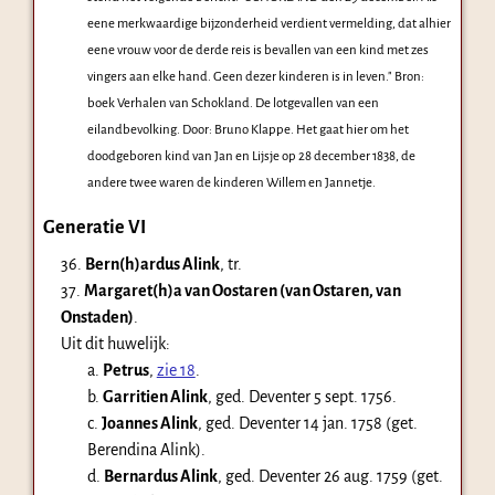
eene merkwaardige bijzonderheid verdient vermelding, dat alhier
eene vrouw voor de derde reis is bevallen van een kind met zes
vingers aan elke hand. Geen dezer kinderen is in leven." Bron:
boek Verhalen van Schokland. De lotgevallen van een
eilandbevolking. Door: Bruno Klappe. Het gaat hier om het
doodgeboren kind van Jan en Lijsje op 28 december 1838, de
andere twee waren de kinderen Willem en Jannetje.
Generatie VI
36.
Bern(h)ardus Alink
, tr.
37.
Margaret(h)a van Oostaren (van Ostaren, van
Onstaden)
.
Uit dit huwelijk:
a.
Petrus
,
zie 18
.
b.
Garritien Alink
, ged. Deventer
5 sept. 1756
.
c.
Joannes Alink
, ged. Deventer
14 jan. 1758
(get.
Berendina Alink).
d.
Bernardus Alink
, ged. Deventer
26 aug. 1759
(get.