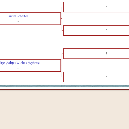
?
Bartel Scheltes
-
?
?
ltje (Aaltje) Wiebes (Wybets)
-
?