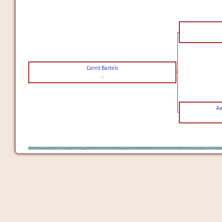
Gerrit Bartels
-
Ae