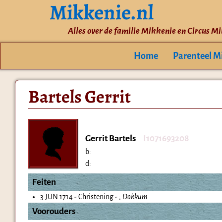
Mikkenie.nl
Alles over de familie Mikkenie en Circus M
Home
Parenteel M
Bartels Gerrit
Gerrit Bartels
I1071693208
b:
d:
Feiten
3 JUN 1714 - Christening - ;
Dokkum
Voorouders