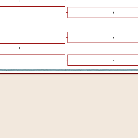
?
?
?
?
?