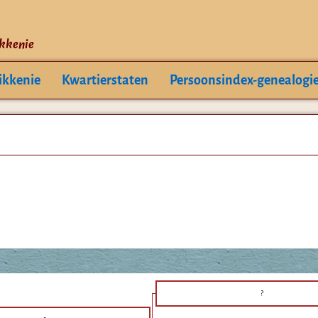
ikkenie
ikkenie
Kwartierstaten
Persoonsindex-genealogi
?