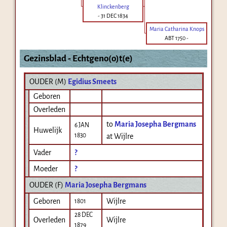
Klinckenberg
-
31 DEC 1834
Maria Catharina Knops
ABT 1750
-
Gezinsblad - Echtgeno(o)t(e)
OUDER (
M
)
Egidius Smeets
Geboren
Overleden
to
Maria Josepha Bergmans
6 JAN
Huwelijk
1830
at Wijlre
Vader
?
Moeder
?
OUDER (
F
)
Maria Josepha Bergmans
Geboren
Wijlre
1801
28 DEC
Overleden
Wijlre
1879