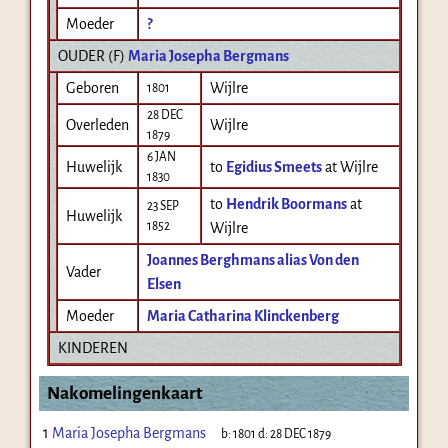
Moeder
?
OUDER (
F
)
Maria Josepha Bergmans
Geboren
Wijlre
1801
28 DEC
Overleden
Wijlre
1879
6 JAN
Huwelijk
to
Egidius Smeets
at Wijlre
1830
to
Hendrik Boormans
at
23 SEP
Huwelijk
1852
Wijlre
Joannes Berghmans alias Von den
Vader
Elsen
Moeder
Maria Catharina Klinckenberg
KINDEREN
Nakomelingenkaart
1
Maria Josepha Bergmans
b:
1801
d:
28 DEC 1879