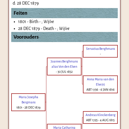
d:
28 DEC 1879
Feiten
1801 - Birth - ;
Wijlre
28 DEC 1879 - Death - ;
Wijlre
Voorouders
Servatius Berghmans
-
Joannes Berghmans
alias Von den Elsen
-
30 JUL 1852
Anna Maria van den
Else(n)
ABT 1736
-
6 JAN 1816
Maria Josepha
Bergmans
1801
-
28 DEC 1879
Andreas Klinckenberg
ABT 1725
-
4 AUG 1815
Maria Catharina