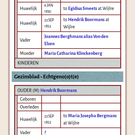
6 JAN
Huwelijk
to
Egidius Smeets
at Wijlre
1830
to
Hendrik Boormans
at
23 SEP
Huwelijk
1852
Wijlre
Joannes Berghmans alias Von den
Vader
Elsen
Moeder
Maria Catharina Klinckenberg
KINDEREN
Gezinsblad - Echtgeno(o)t(e)
OUDER (
M
)
Hendrik Boormans
Geboren
Overleden
to
Maria Josepha Bergmans
23 SEP
Huwelijk
1852
at Wijlre
Vader
?