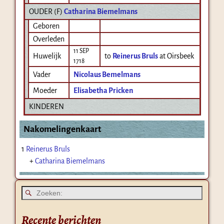
OUDER (
F
)
Catharina Biemelmans
Geboren
Overleden
11 SEP
Huwelijk
to
Reinerus Bruls
at Oirsbeek
1718
Vader
Nicolaus Bemelmans
Moeder
Elisabetha Pricken
KINDEREN
Nakomelingenkaart
1
Reinerus Bruls
+
Catharina Biemelmans
Recente berichten