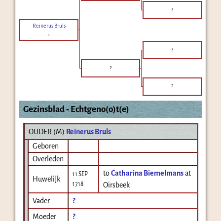
?
Reinerus Bruls
-
?
?
?
Gezinsblad - Echtgeno(o)t(e)
OUDER (
M
)
Reinerus Bruls
Geboren
Overleden
to
Catharina Biemelmans
at
11 SEP
Huwelijk
1718
Oirsbeek
Vader
?
Moeder
?