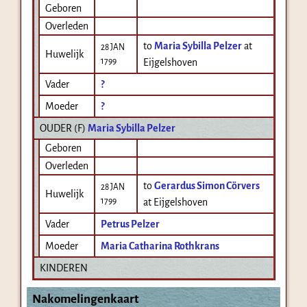
Geboren
Overleden
to
Maria Sybilla Pelzer
at
28 JAN
Huwelijk
1799
Eijgelshoven
Vader
?
Moeder
?
OUDER (
F
)
Maria Sybilla Pelzer
Geboren
Overleden
to
Gerardus Simon Cörvers
28 JAN
Huwelijk
1799
at Eijgelshoven
Vader
Petrus Pelzer
Moeder
Maria Catharina Rothkrans
KINDEREN
Nakomelingenkaart