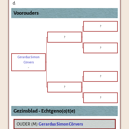
d:
Voorouders
?
?
?
Gerardus Simon
Cörvers
-
?
?
?
Gezinsblad - Echtgeno(o)t(e)
OUDER (
M
)
Gerardus Simon Cörvers