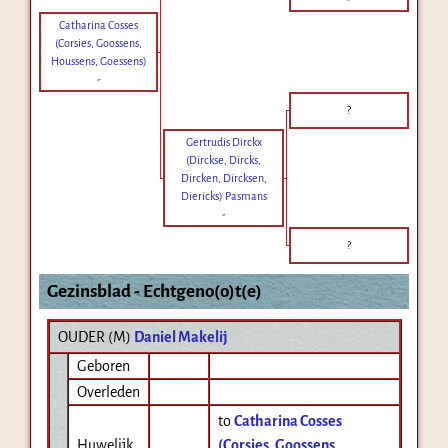
Catharina Cosses
(Corsies, Goossens,
Houssens, Goessens)
-
?
Gertrudis Dirckx
(Dirckse, Dircks,
Dircken, Dircksen,
Diericks) Pasmans
-
?
Gezinsblad - Echtgeno(o)t(e)
OUDER (
M
)
Daniel Makelij
Geboren
Overleden
to
Catharina Cosses
Huwelijk
(Corsies, Goossens,