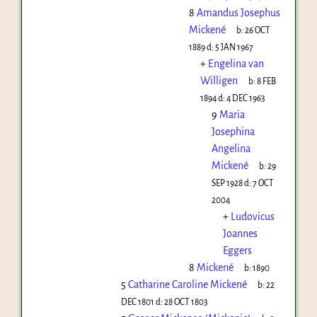
8
Amandus Josephus
Mickené
b:
26 OCT
1889
d:
5 JAN 1967
+
Engelina van
Willigen
b:
8 FEB
1894
d:
4 DEC 1963
9
Maria
Josephina
Angelina
Mickené
b:
29
SEP 1928
d:
7 OCT
2004
+
Ludovicus
Joannes
Eggers
8
Mickené
b:
1890
5
Catharine Caroline Mickené
b:
22
DEC 1801
d:
28 OCT 1803