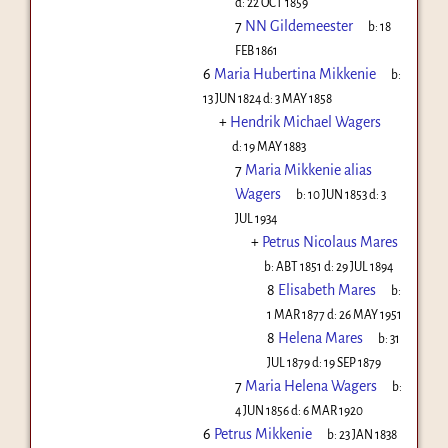
d:
22 OCT 1859
7
NN Gildemeester
b:
18
FEB 1861
6
Maria Hubertina Mikkenie
b:
13 JUN 1824
d:
3 MAY 1858
+
Hendrik Michael Wagers
d:
19 MAY 1883
7
Maria Mikkenie alias
Wagers
b:
10 JUN 1853
d:
3
JUL 1934
+
Petrus Nicolaus Mares
b:
ABT 1851
d:
29 JUL 1894
8
Elisabeth Mares
b:
1 MAR 1877
d:
26 MAY 1951
8
Helena Mares
b:
31
JUL 1879
d:
19 SEP 1879
7
Maria Helena Wagers
b:
4 JUN 1856
d:
6 MAR 1920
6
Petrus Mikkenie
b:
23 JAN 1838