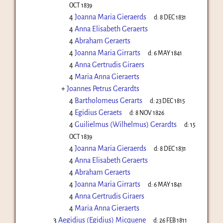
OCT 1839
4
Joanna Maria Gieraerds
d:
8 DEC 1831
4
Anna Elisabeth Geraerts
4
Abraham Geraerts
4
Joanna Maria Girrarts
d:
6 MAY 1841
4
Anna Gertrudis Giraers
4
Maria Anna Gieraerts
+
Joannes Petrus Gerardts
4
Bartholomeus Gerarts
d:
23 DEC 1815
4
Egidius Geraets
d:
8 NOV 1826
4
Guilielmus (Wilhelmus) Gerardts
d:
15
OCT 1839
4
Joanna Maria Gieraerds
d:
8 DEC 1831
4
Anna Elisabeth Geraerts
4
Abraham Geraerts
4
Joanna Maria Girrarts
d:
6 MAY 1841
4
Anna Gertrudis Giraers
4
Maria Anna Gieraerts
3
Aegidius (Egidius) Micquene
d:
26 FEB 1811