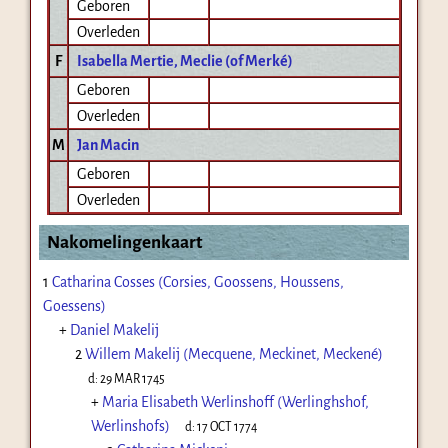
Geboren
Overleden
F
Isabella Mertie, Meclie (of Merké)
Geboren
Overleden
M
Jan Macin
Geboren
Overleden
Nakomelingenkaart
1
Catharina Cosses (Corsies, Goossens, Houssens,
Goessens)
+
Daniel Makelij
2
Willem Makelij (Mecquene, Meckinet, Meckené)
d:
29 MAR 1745
+
Maria Elisabeth Werlinshoff (Werlinghshof,
Werlinshofs)
d:
17 OCT 1774