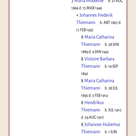
7
Maria Mikkenie
b:
21 AUG
1866
d:
15 MAR 1946
+
Johannes Frederik
Thiemann
b:
ABT 1867
d:
17 FEB 1933
8
Maria Catharina
Thiemann
b:
28 JAN
1889
d:
9 JAN 1942
8
Victoire Barbara
Thiemann
b:
16 SEP
1892
8
Maria Catharina
Thiemann
b:
28 JUL
1895
d:
5 FEB 1914
8
Hendrikus
Thiemann
b:
JUL 1910
d:
29 AUG 1910
8
Johannes Hubertus
Thiemann
b:
1 JUN