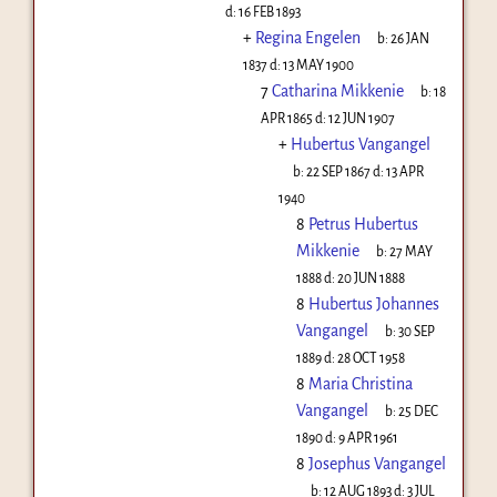
d:
16 FEB 1893
+
Regina Engelen
b:
26 JAN
1837
d:
13 MAY 1900
7
Catharina Mikkenie
b:
18
APR 1865
d:
12 JUN 1907
+
Hubertus Vangangel
b:
22 SEP 1867
d:
13 APR
1940
8
Petrus Hubertus
Mikkenie
b:
27 MAY
1888
d:
20 JUN 1888
8
Hubertus Johannes
Vangangel
b:
30 SEP
1889
d:
28 OCT 1958
8
Maria Christina
Vangangel
b:
25 DEC
1890
d:
9 APR 1961
8
Josephus Vangangel
b:
12 AUG 1893
d:
3 JUL