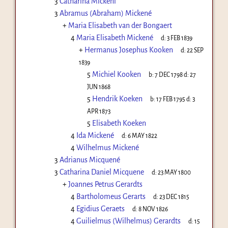
3
Catharina Mickeni
3
Abramus (Abraham) Mickené
+
Maria Elisabeth van der Bongaert
4
Maria Elisabeth Mickené
d:
3 FEB 1839
+
Hermanus Josephus Kooken
d:
22 SEP
1839
5
Michiel Kooken
b:
7 DEC 1798
d:
27
JUN 1868
5
Hendrik Koeken
b:
17 FEB 1795
d:
3
APR 1873
5
Elisabeth Koeken
4
Ida Mickené
d:
6 MAY 1822
4
Wilhelmus Mickené
3
Adrianus Micquené
3
Catharina Daniel Micquene
d:
23 MAY 1800
+
Joannes Petrus Gerardts
4
Bartholomeus Gerarts
d:
23 DEC 1815
4
Egidius Geraets
d:
8 NOV 1826
4
Guilielmus (Wilhelmus) Gerardts
d:
15