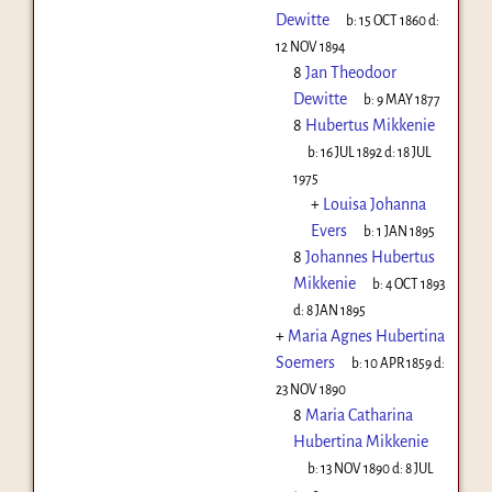
Dewitte
b:
15 OCT 1860
d:
12 NOV 1894
8
Jan Theodoor
Dewitte
b:
9 MAY 1877
8
Hubertus Mikkenie
b:
16 JUL 1892
d:
18 JUL
1975
+
Louisa Johanna
Evers
b:
1 JAN 1895
8
Johannes Hubertus
Mikkenie
b:
4 OCT 1893
d:
8 JAN 1895
+
Maria Agnes Hubertina
Soemers
b:
10 APR 1859
d:
23 NOV 1890
8
Maria Catharina
Hubertina Mikkenie
b:
13 NOV 1890
d:
8 JUL