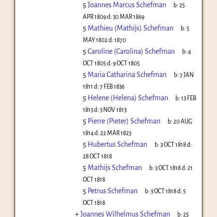
5
Joannes Marcus Schefman
b:
25
APR 1809
d:
30 MAR 1869
5
Mathieu (Mathijs) Schefman
b:
5
MAY 1802
d:
1870
5
Caroline (Carolina) Schefman
b:
4
OCT 1805
d:
9 OCT 1805
5
Maria Catharina Schefman
b:
7 JAN
1811
d:
7 FEB 1836
5
Helene (Helena) Schefman
b:
13 FEB
1813
d:
3 NOV 1813
5
Pierre (Pieter) Schefman
b:
20 AUG
1814
d:
22 MAR 1823
5
Hubertus Schefman
b:
3 OCT 1818
d:
28 OCT 1818
5
Mathijs Schefman
b:
3 OCT 1818
d:
21
OCT 1818
5
Petrus Schefman
b:
3 OCT 1818
d:
5
OCT 1818
+
Joannes Wilhelmus Schefman
b:
25