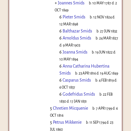
+
Joannes Smids
b:
10 MAY 1787
d:
2
OCT 1849
6
Pieter Smids
b:
12 NOV 1824
d:
12 MAR 1898
6
Balthazar Smids
b:
27 JUN 1832
6
Arnoldus Smids
b:
24 MAR 1827
d:
9 MAR 1903
6
Joanna Smids
b:
19 JUN 1822
d:
10 MAY 1894
6
Anna Catharina Hubertina
Smids
b:
23 APR 1816
d:
19 AUG 1849
6
Casparus Smids
b:
4 FEB 1819
d:
6 OCT 1837
6
Godefridus Smids
b:
22 FEB
1830
d:
17 JAN 1831
5
Chretien Micquenie
b:
7 APR 1799
d:
6
OCT 1816
5
Petrus Mikkenie
b:
11 SEP 1794
d:
23
JUL 1860