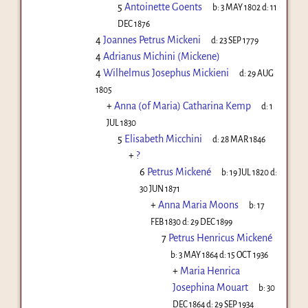
5
Antoinette Goents
b:
3 MAY 1802
d:
11
DEC 1876
4
Joannes Petrus Mickeni
d:
23 SEP 1779
4
Adrianus Michini (Mickene)
4
Wilhelmus Josephus Mickieni
d:
29 AUG
1805
+
Anna (of Maria) Catharina Kemp
d:
1
JUL 1830
5
Elisabeth Micchini
d:
28 MAR 1846
+
?
6
Petrus Mickené
b:
19 JUL 1820
d:
30 JUN 1871
+
Anna Maria Moons
b:
17
FEB 1830
d:
29 DEC 1899
7
Petrus Henricus Mickené
b:
3 MAY 1864
d:
15 OCT 1936
+
Maria Henrica
Josephina Mouart
b:
30
DEC 1864
d:
29 SEP 1934