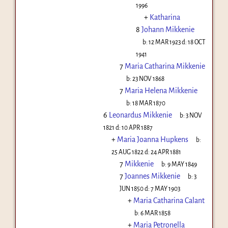
1996
+
Katharina
8
Johann Mikkenie
b:
12 MAR 1923
d:
18 OCT
1941
7
Maria Catharina Mikkenie
b:
23 NOV 1868
7
Maria Helena Mikkenie
b:
18 MAR 1870
6
Leonardus Mikkenie
b:
3 NOV
1821
d:
10 APR 1887
+
Maria Joanna Hupkens
b:
25 AUG 1822
d:
24 APR 1881
7
Mikkenie
b:
9 MAY 1849
7
Joannes Mikkenie
b:
3
JUN 1850
d:
7 MAY 1903
+
Maria Catharina Calant
b:
6 MAR 1858
+
Maria Petronella