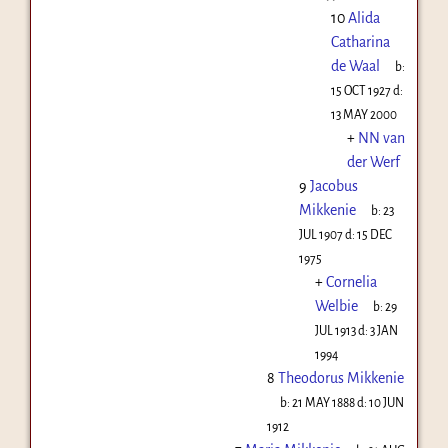
10
Alida
Catharina
de Waal
b:
15 OCT 1927
d:
13 MAY 2000
+
NN van
der Werf
9
Jacobus
Mikkenie
b:
23
JUL 1907
d:
15 DEC
1975
+
Cornelia
Welbie
b:
29
JUL 1913
d:
3 JAN
1994
8
Theodorus Mikkenie
b:
21 MAY 1888
d:
10 JUN
1912