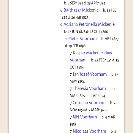
b:
8 SEP 1822
d:
23 APR 1824
6
Balthazar Mickenie
b:
25 FEB
1825
d:
26 FEB 1825
6
Adriana Petronella Mickenie
b:
22 JUN 1828
d:
28 OCT 1866
+
Pieter Voorham
b:
ABT 1827
d:
19 FEB 1898
7
Kaspar Mickenie alias
Voorham
b:
22 FEB 1851
d:
15
OCT 1854
7
Jan Jozef Voorham
b:
17
MAY 1854
7
Theresia Voorham
b:
1
MAR 1865
d:
15 APR 1941
7
Cornelia Voorham
b:
26
NOV 1858
d:
2 MAR 1920
7
NN Voorham
b:
4 MAR
1853
7
Nicolaas Voorham
b:
4