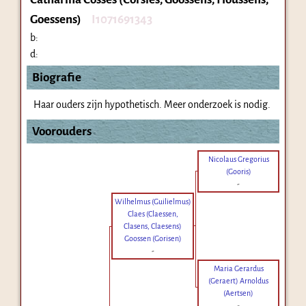
Goessens)
I1071691343
b:
d:
Biografie
Haar ouders zijn hypothetisch. Meer onderzoek is nodig.
Voorouders
Nicolaus Gregorius
(Gooris)
-
Wilhelmus (Guilielmus)
Claes (Claessen,
Clasens, Claesens)
Goossen (Gorisen)
-
Maria Gerardus
(Geraert) Arnoldus
(Aertsen)
-