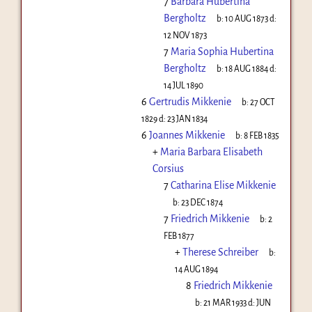
7
Barbara Hubertina
Bergholtz
b:
10 AUG 1873
d:
12 NOV 1873
7
Maria Sophia Hubertina
Bergholtz
b:
18 AUG 1884
d:
14 JUL 1890
6
Gertrudis Mikkenie
b:
27 OCT
1829
d:
23 JAN 1834
6
Joannes Mikkenie
b:
8 FEB 1835
+
Maria Barbara Elisabeth
Corsius
7
Catharina Elise Mikkenie
b:
23 DEC 1874
7
Friedrich Mikkenie
b:
2
FEB 1877
+
Therese Schreiber
b:
14 AUG 1894
8
Friedrich Mikkenie
b:
21 MAR 1933
d:
JUN