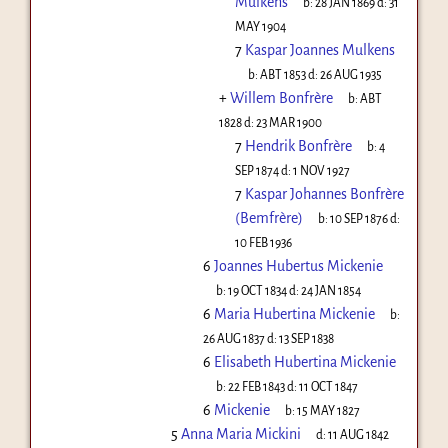
Mulkens
b:
28 JAN 1869
d:
31
MAY 1904
7
Kaspar Joannes Mulkens
b:
ABT 1853
d:
26 AUG 1935
+
Willem Bonfrère
b:
ABT
1828
d:
23 MAR 1900
7
Hendrik Bonfrère
b:
4
SEP 1874
d:
1 NOV 1927
7
Kaspar Johannes Bonfrère
(Bemfrère)
b:
10 SEP 1876
d:
10 FEB 1936
6
Joannes Hubertus Mickenie
b:
19 OCT 1834
d:
24 JAN 1854
6
Maria Hubertina Mickenie
b:
26 AUG 1837
d:
13 SEP 1838
6
Elisabeth Hubertina Mickenie
b:
22 FEB 1843
d:
11 OCT 1847
6
Mickenie
b:
15 MAY 1827
5
Anna Maria Mickini
d:
11 AUG 1842