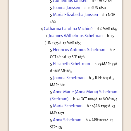
5
Guilielmus Janssen
d:
13 AUG 1881
5
Joanna Janssen
d:
10 JUN 1850
5
Maria Elizabetha Janssen
d:
1 NOV
1861
4
Catharina Carolina Michiné
d:
6 MAR 1847
+
Joannes Wilhelmus Schefman
b:
25
JUN 1775
d:
17 MAR 1855
5
Henricus Antonius Schefman
b:
2
OCT 1816
d:
27 SEP 1878
5
Elisabeth Scheffman
b:
29 MAR 1798
d:
18 MAR 1885
5
Joanna Schefman
b:
5 JUN 1807
d:
5
MAR 1880
5
Anne Marie (Anna Maria) Schefman
(Scefman)
b:
26 OCT 1804
d:
18 NOV 1854
5
Maria Schefman
b:
16 JAN 1797
d:
23
MAY 1871
5
Anna Schefman
b:
6 APR 1800
d:
24
SEP 1833