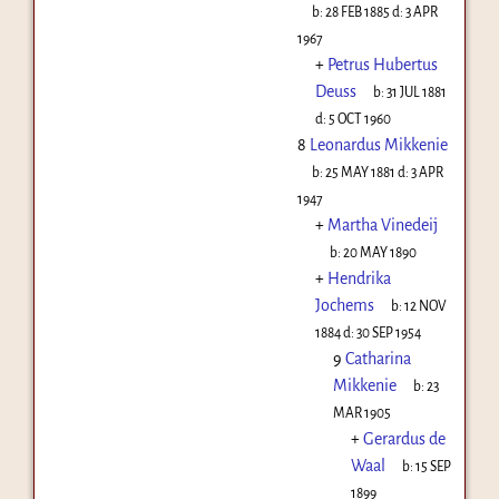
b:
28 FEB 1885
d:
3 APR
1967
+
Petrus Hubertus
Deuss
b:
31 JUL 1881
d:
5 OCT 1960
8
Leonardus Mikkenie
b:
25 MAY 1881
d:
3 APR
1947
+
Martha Vinedeij
b:
20 MAY 1890
+
Hendrika
Jochems
b:
12 NOV
1884
d:
30 SEP 1954
9
Catharina
Mikkenie
b:
23
MAR 1905
+
Gerardus de
Waal
b:
15 SEP
1899