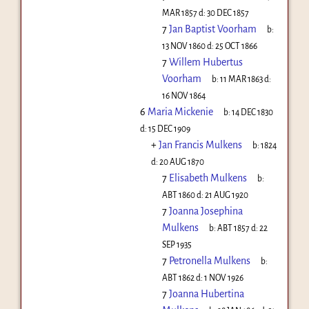
MAR 1857
d:
30 DEC 1857
7
Jan Baptist Voorham
b:
13 NOV 1860
d:
25 OCT 1866
7
Willem Hubertus
Voorham
b:
11 MAR 1863
d:
16 NOV 1864
6
Maria Mickenie
b:
14 DEC 1830
d:
15 DEC 1909
+
Jan Francis Mulkens
b:
1824
d:
20 AUG 1870
7
Elisabeth Mulkens
b:
ABT 1860
d:
21 AUG 1920
7
Joanna Josephina
Mulkens
b:
ABT 1857
d:
22
SEP 1935
7
Petronella Mulkens
b:
ABT 1862
d:
1 NOV 1926
7
Joanna Hubertina