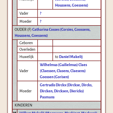
Houssens, Goessens)
Vader
?
Moeder
?
OUDER (
F
)
Catharina Cosses (Corsies, Goossens,
Houssens, Goessens)
Geboren
Overleden
Huwelijk
to
Daniel Makelij
Wilhelmus (Guilielmus) Claes
Vader
(Claessen, Clasens, Claesens)
Goossen (Gorisen)
Gertrudis Dirckx (Dirckse, Dircks,
Moeder
Dircken, Dircksen, Diericks)
Pasmans
KINDEREN