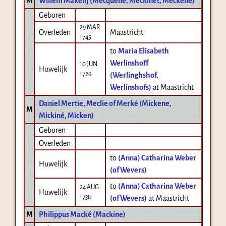
M
Willem Makelij (Mecquene, Meckinet, Meckené)
Geboren
29 MAR
Overleden
Maastricht
1745
to
Maria Elisabeth
Werlinshoff
10 JUN
Huwelijk
1726
(Werlinghshof,
Werlinshofs)
at Maastricht
Daniel Mertie, Meclie of Merké (Mickene,
M
Mickiné, Micken)
Geboren
Overleden
to
(Anna) Catharina Weber
Huwelijk
(of Wevers)
to
(Anna) Catharina Weber
24 AUG
Huwelijk
1738
(of Wevers)
at Maastricht
M
Philippus Macké (Mackine)