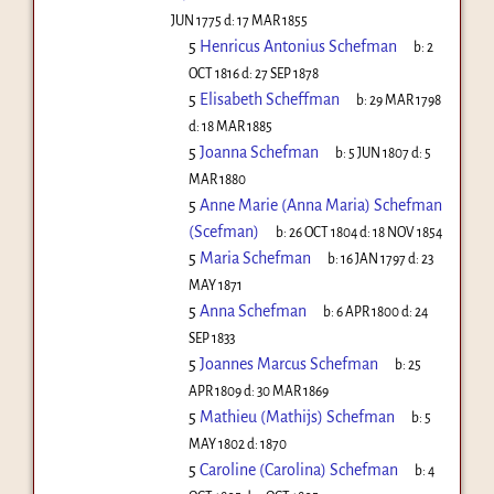
JUN 1775
d:
17 MAR 1855
5
Henricus Antonius Schefman
b:
2
OCT 1816
d:
27 SEP 1878
5
Elisabeth Scheffman
b:
29 MAR 1798
d:
18 MAR 1885
5
Joanna Schefman
b:
5 JUN 1807
d:
5
MAR 1880
5
Anne Marie (Anna Maria) Schefman
(Scefman)
b:
26 OCT 1804
d:
18 NOV 1854
5
Maria Schefman
b:
16 JAN 1797
d:
23
MAY 1871
5
Anna Schefman
b:
6 APR 1800
d:
24
SEP 1833
5
Joannes Marcus Schefman
b:
25
APR 1809
d:
30 MAR 1869
5
Mathieu (Mathijs) Schefman
b:
5
MAY 1802
d:
1870
5
Caroline (Carolina) Schefman
b:
4