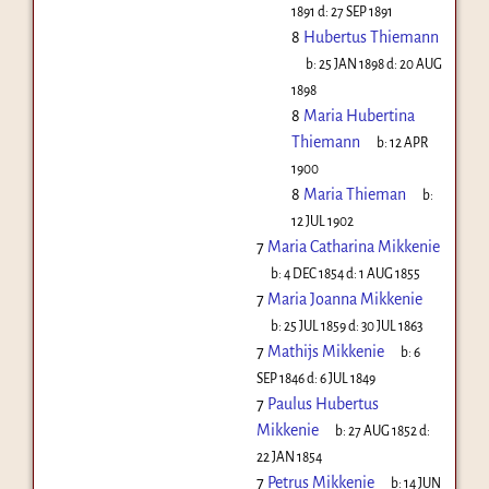
1891
d:
27 SEP 1891
8
Hubertus Thiemann
b:
25 JAN 1898
d:
20 AUG
1898
8
Maria Hubertina
Thiemann
b:
12 APR
1900
8
Maria Thieman
b:
12 JUL 1902
7
Maria Catharina Mikkenie
b:
4 DEC 1854
d:
1 AUG 1855
7
Maria Joanna Mikkenie
b:
25 JUL 1859
d:
30 JUL 1863
7
Mathijs Mikkenie
b:
6
SEP 1846
d:
6 JUL 1849
7
Paulus Hubertus
Mikkenie
b:
27 AUG 1852
d:
22 JAN 1854
7
Petrus Mikkenie
b:
14 JUN