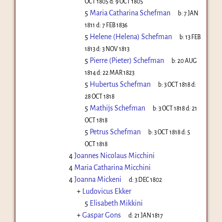
OCT 1805
d:
9 OCT 1805
5
Maria Catharina Schefman
b:
7 JAN
1811
d:
7 FEB 1836
5
Helene (Helena) Schefman
b:
13 FEB
1813
d:
3 NOV 1813
5
Pierre (Pieter) Schefman
b:
20 AUG
1814
d:
22 MAR 1823
5
Hubertus Schefman
b:
3 OCT 1818
d:
28 OCT 1818
5
Mathijs Schefman
b:
3 OCT 1818
d:
21
OCT 1818
5
Petrus Schefman
b:
3 OCT 1818
d:
5
OCT 1818
4
Joannes Nicolaus Micchini
4
Maria Catharina Micchini
4
Joanna Mickeni
d:
3 DEC 1802
+
Ludovicus Ekker
5
Elisabeth Mikkini
+
Gaspar Gons
d:
21 JAN 1817