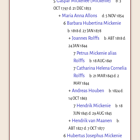
5
Gaspar Mickenee (Mickenie)
b:
3
OCT 1797
d:
21 DEC 1853
+
Maria Anna Allons
d:
5 NOV 1854
6
Barbara Hubertina Mickenie
b:
1818
d:
27 JAN 1878
+
Joannes Rolffs
b:
ABT 1818
d:
24 JAN 1844
7
Petrus Mickenie alias
Rolffs
b:
18 AUG 1841
7
Catharina Helena Cornelia
Rolffs
b:
21 MAR 1843
d:
2
MAY 1844
+
Andreas Houben
b:
1824
d:
14 OCT 1863
7
Hendrik Mickenie
b:
18
JUN 1845
d:
29 AUG 1845
+
Hendrik van Maanen
b:
ABT 1827
d:
7 OCT 1877
6
Hubertus Josephus Mickenie