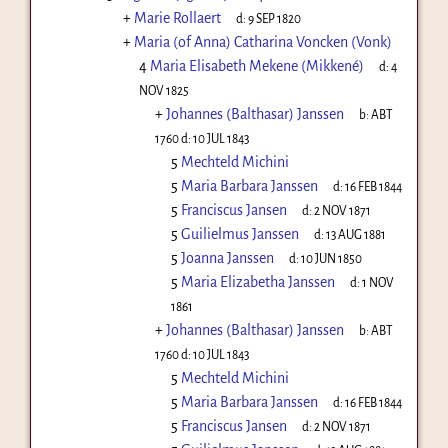
+
Marie Rollaert
d:
9 SEP 1820
+
Maria (of Anna) Catharina Voncken (Vonk)
4
Maria Elisabeth Mekene (Mikkené)
d:
4
NOV 1825
+
Johannes (Balthasar) Janssen
b:
ABT
1760
d:
10 JUL 1843
5
Mechteld Michini
5
Maria Barbara Janssen
d:
16 FEB 1844
5
Franciscus Jansen
d:
2 NOV 1871
5
Guilielmus Janssen
d:
13 AUG 1881
5
Joanna Janssen
d:
10 JUN 1850
5
Maria Elizabetha Janssen
d:
1 NOV
1861
+
Johannes (Balthasar) Janssen
b:
ABT
1760
d:
10 JUL 1843
5
Mechteld Michini
5
Maria Barbara Janssen
d:
16 FEB 1844
5
Franciscus Jansen
d:
2 NOV 1871