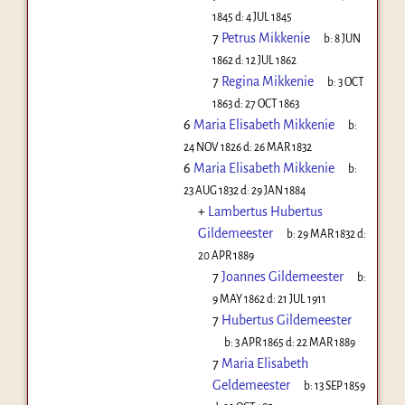
1845
d:
4 JUL 1845
7
Petrus Mikkenie
b:
8 JUN
1862
d:
12 JUL 1862
7
Regina Mikkenie
b:
3 OCT
1863
d:
27 OCT 1863
6
Maria Elisabeth Mikkenie
b:
24 NOV 1826
d:
26 MAR 1832
6
Maria Elisabeth Mikkenie
b:
23 AUG 1832
d:
29 JAN 1884
+
Lambertus Hubertus
Gildemeester
b:
29 MAR 1832
d:
20 APR 1889
7
Joannes Gildemeester
b:
9 MAY 1862
d:
21 JUL 1911
7
Hubertus Gildemeester
b:
3 APR 1865
d:
22 MAR 1889
7
Maria Elisabeth
Geldemeester
b:
13 SEP 1859