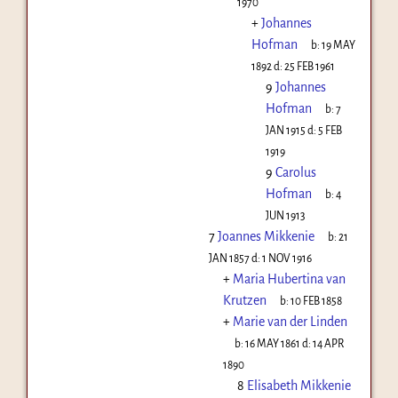
1970
+
Johannes
Hofman
b:
19 MAY
1892
d:
25 FEB 1961
9
Johannes
Hofman
b:
7
JAN 1915
d:
5 FEB
1919
9
Carolus
Hofman
b:
4
JUN 1913
7
Joannes Mikkenie
b:
21
JAN 1857
d:
1 NOV 1916
+
Maria Hubertina van
Krutzen
b:
10 FEB 1858
+
Marie van der Linden
b:
16 MAY 1861
d:
14 APR
1890
8
Elisabeth Mikkenie