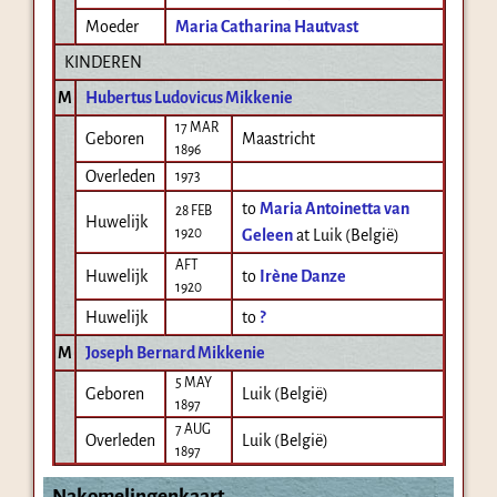
Moeder
Maria Catharina Hautvast
KINDEREN
M
Hubertus Ludovicus Mikkenie
17 MAR
Geboren
Maastricht
1896
Overleden
1973
to
Maria Antoinetta van
28 FEB
Huwelijk
1920
Geleen
at Luik (België)
AFT
Huwelijk
to
Irène Danze
1920
Huwelijk
to
?
M
Joseph Bernard Mikkenie
5 MAY
Geboren
Luik (België)
1897
7 AUG
Overleden
Luik (België)
1897
Nakomelingenkaart