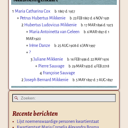
1
Maria Catharina Cox
b:
1867
d:
1957
+
Petrus Hubertus Mikkenie
b:
23 FEB 1867
d:
6 NOV 1931
2
Hubertus Ludovicus Mikkenie
b:
17 MAR 1896
d:
1973
+
Maria Antoinetta van Geleen
b:
6 MAR 1897
d:
1
MAR 1920
+
Irène Danze
b:
25 AUG 1908
d:
6 JAN 1997
+
?
3
Juliane Mikkenie
b:
16 FEB 1936
d:
22 MAY 1976
+
Pierre Sauvage
b:
29 MAR 1933
d:
4 FEB 2018
4
Françoise Sauvage
2
Joseph Bernard Mikkenie
b:
5 MAY 1897
d:
7 AUG 1897
Recente berichten
Lijst noemenswaardige personen kwartierstaat
Kwartierstaat Maria Cornelia Alexandra Bosma