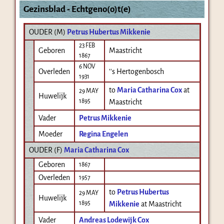
Gezinsblad - Echtgeno(o)t(e)
OUDER (
M
)
Petrus Hubertus Mikkenie
23 FEB
Geboren
Maastricht
1867
6 NOV
Overleden
''s Hertogenbosch
1931
to
Maria Catharina Cox
at
29 MAY
Huwelijk
1895
Maastricht
Vader
Petrus Mikkenie
Moeder
Regina Engelen
OUDER (
F
)
Maria Catharina Cox
Geboren
1867
Overleden
1957
to
Petrus Hubertus
29 MAY
Huwelijk
1895
Mikkenie
at Maastricht
Vader
Andreas Lodewijk Cox