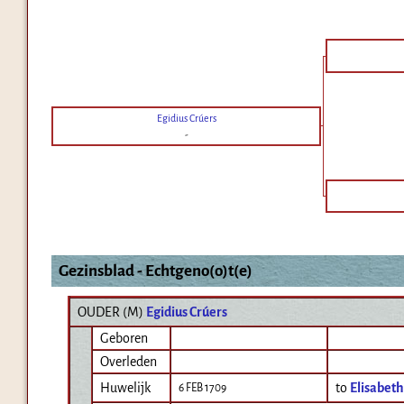
Egidius Crúers
-
Gezinsblad - Echtgeno(o)t(e)
OUDER (
M
)
Egidius Crúers
Geboren
Overleden
Huwelijk
to
Elisabet
6 FEB 1709