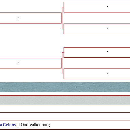
?
?
?
?
?
?
ha Gelens
at Oud-Valkenburg