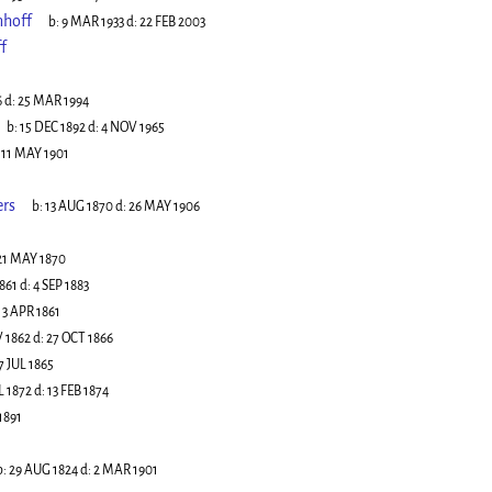
nhoff
b:
9 MAR 1933
d:
22 FEB 2003
f
6
d:
25 MAR 1994
b:
15 DEC 1892
d:
4 NOV 1965
:
11 MAY 1901
ers
b:
13 AUG 1870
d:
26 MAY 1906
21 MAY 1870
1861
d:
4 SEP 1883
:
3 APR 1861
 1862
d:
27 OCT 1866
7 JUL 1865
L 1872
d:
13 FEB 1874
1891
b:
29 AUG 1824
d:
2 MAR 1901