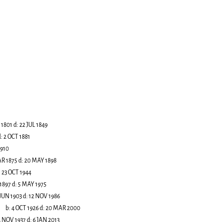
 1801
d:
22 JUL 1849
:
2 OCT 1881
1910
R 1875
d:
20 MAY 1898
:
23 OCT 1944
1897
d:
5 MAY 1975
 JUN 1903
d:
12 NOV 1986
b:
4 OCT 1926
d:
20 MAR 2000
4 NOV 1937
d:
6 JAN 2013