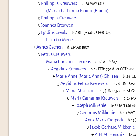
3
Philippus Kreuwers
d:
24 MAY 1816
+
(Maria) Catharina Ploum (Bloem)
3
Philippus Creuwers
3
Joannes Creuwen
3
Egidius Creuls
b:
ABT 1754
d:
28 FEB 1839
+
Lucretia Meijer
+
Agnes Caenen
d:
2 MAR 1807
3
Petrus Creuwers
+
Maria Christina Gerkens
d:
16 APR 1837
4
Aegidius Kreuwers
b:
18 FEB 1796
d:
27 OCT 1866
+
Marie Anne (Maria Anna) Ghijsen
b:
24 JUL
5
Aegidius Petrus Kreuwers
b:
26 JUN 1835
d
+
Maria Mischaut
b:
3 JUN 1832
d:
11 AUG 
6
Maria Catharina Kreuwers
b:
25 MA
+
Joseph Mikkenie
b:
22 JAN 1869
d
7
Gerardus Mikkenie
b:
10 MAY 
+
Anna Maria Cierpeck
b:
15
8
Jakob Gerhard Mikkenie
+
A.H.M. Hendrix
b:
2