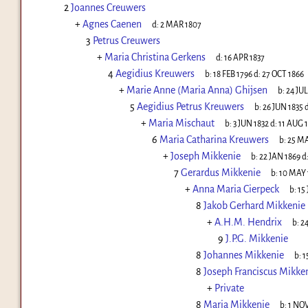
2
Joannes Creuwers
+
Agnes Caenen
d:
2 MAR 1807
3
Petrus Creuwers
+
Maria Christina Gerkens
d:
16 APR 1837
4
Aegidius Kreuwers
b:
18 FEB 1796
d:
27 OCT 1866
+
Marie Anne (Maria Anna) Ghijsen
b:
24 JUL
5
Aegidius Petrus Kreuwers
b:
26 JUN 1835
d
+
Maria Mischaut
b:
3 JUN 1832
d:
11 AUG 
6
Maria Catharina Kreuwers
b:
25 MA
+
Joseph Mikkenie
b:
22 JAN 1869
d
7
Gerardus Mikkenie
b:
10 MAY 
+
Anna Maria Cierpeck
b:
15
8
Jakob Gerhard Mikkenie
+
A.H.M. Hendrix
b:
2
9
J.P.G. Mikkenie
8
Johannes Mikkenie
b:
1
8
Joseph Franciscus Mikke
+
Private
8
Maria Mikkenie
b:
1 NOV