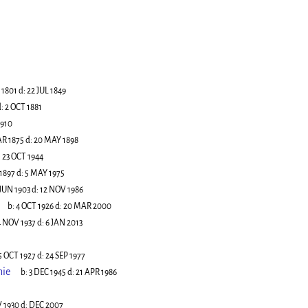
 1801
d:
22 JUL 1849
:
2 OCT 1881
1910
R 1875
d:
20 MAY 1898
:
23 OCT 1944
1897
d:
5 MAY 1975
 JUN 1903
d:
12 NOV 1986
b:
4 OCT 1926
d:
20 MAR 2000
4 NOV 1937
d:
6 JAN 2013
5 OCT 1927
d:
24 SEP 1977
nie
b:
3 DEC 1945
d:
21 APR 1986
 1930
d:
DEC 2007