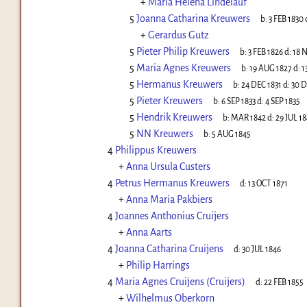
+
Maria Helena Lindelauf
5
Joanna Catharina Kreuwers
b:
3 FEB 1830
+
Gerardus Gutz
5
Pieter Philip Kreuwers
b:
3 FEB 1826
d:
18 
5
Maria Agnes Kreuwers
b:
19 AUG 1827
d:
1
5
Hermanus Kreuwers
b:
24 DEC 1831
d:
30 D
5
Pieter Kreuwers
b:
6 SEP 1833
d:
4 SEP 1835
5
Hendrik Kreuwers
b:
MAR 1842
d:
29 JUL 1
5
NN Kreuwers
b:
5 AUG 1845
4
Philippus Kreuwers
+
Anna Ursula Custers
4
Petrus Hermanus Kreuwers
d:
13 OCT 1871
+
Anna Maria Pakbiers
4
Joannes Anthonius Cruijers
+
Anna Aarts
4
Joanna Catharina Cruijens
d:
30 JUL 1846
+
Philip Harrings
4
Maria Agnes Cruijens (Cruijers)
d:
22 FEB 1855
+
Wilhelmus Oberkorn