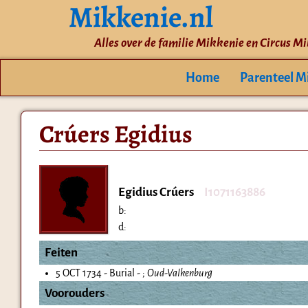
Mikkenie.nl
Alles over de familie Mikkenie en Circus M
Home
Parenteel M
Crúers Egidius
Egidius Crúers
I1071163886
b:
d:
Feiten
5 OCT 1734 - Burial - ;
Oud-Valkenburg
Voorouders