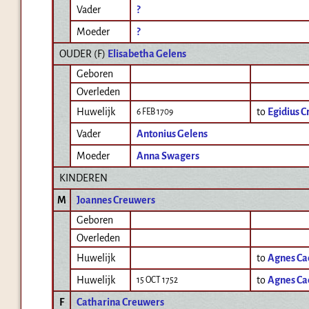
Vader
?
Moeder
?
OUDER (
F
)
Elisabetha Gelens
Geboren
Overleden
Huwelijk
to
Egidius C
6 FEB 1709
Vader
Antonius Gelens
Moeder
Anna Swagers
KINDEREN
M
Joannes Creuwers
Geboren
Overleden
Huwelijk
to
Agnes Ca
Huwelijk
to
Agnes Ca
15 OCT 1752
F
Catharina Creuwers