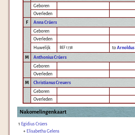
Geboren
Overleden
F
Anna Crúers
Geboren
Overleden
Huwelijk
to
Arnoldus
BEF 1738
M
Anthonius Crúers
Geboren
Overleden
M
Christianus Creuers
Geboren
Overleden
Nakomelingenkaart
1
Egidius Crúers
+
Elisabetha Gelens