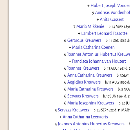
+
Hubert Joseph Vonde
9
Andreas Vondenhof
+
Anita Gassert
7
Maria Mikkenie
b:
14 MAR 189
+
Lambert Léonard Fassotte
6
Gerardus Kreuwers
b:
11 DEC 1865
d
+
Maria Catharina Coenen
6
Joannes Antonius Hubertus Kreuw
+
Francisca Johanna van Houtert
6
Joannes Kreuwers
b:
13 AUG 1867
d:
6
Anna Catharina Kreuwers
b:
3 SEP 
6
Aegidius Kreuwers
b:
11 AUG 1860
d
6
Maria Catharina Kreuwers
b:
5 NOV
6
Servaas Kreuwers
b:
17 JUN 1864
d:
2
6
Maria Josephina Kreuwers
b:
26 JU
5
Servaas Kreuwers
b:
28 SEP 1822
d:
11 MAR 
+
Anna Catharina Leenaerts
5
Joannes Antonius Hubertus Kreuwers