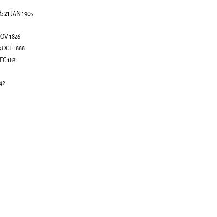
d:
21 JAN 1905
NOV 1826
3 OCT 1888
EC 1831
842