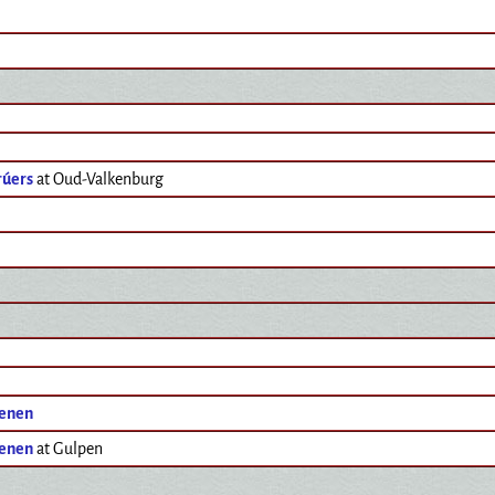
rúers
at Oud-Valkenburg
enen
enen
at Gulpen