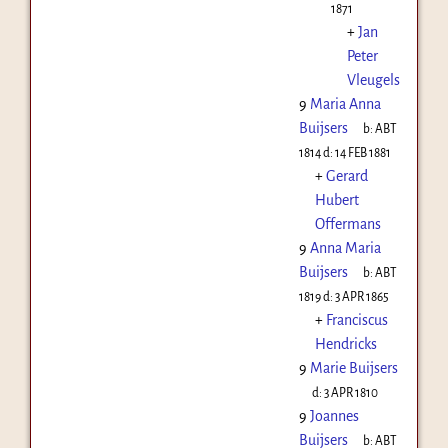
1871
+
Jan
Peter
Vleugels
9
Maria Anna
Buijsers
b:
ABT
1814
d:
14 FEB 1881
+
Gerard
Hubert
Offermans
9
Anna Maria
Buijsers
b:
ABT
1819
d:
3 APR 1865
+
Franciscus
Hendricks
9
Marie Buijsers
d:
3 APR 1810
9
Joannes
Buijsers
b:
ABT