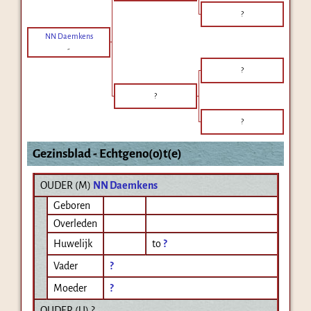
?
NN Daemkens
-
?
?
?
Gezinsblad - Echtgeno(o)t(e)
OUDER (
M
)
NN Daemkens
Geboren
Overleden
Huwelijk
to
?
Vader
?
Moeder
?
OUDER (
U
) ?