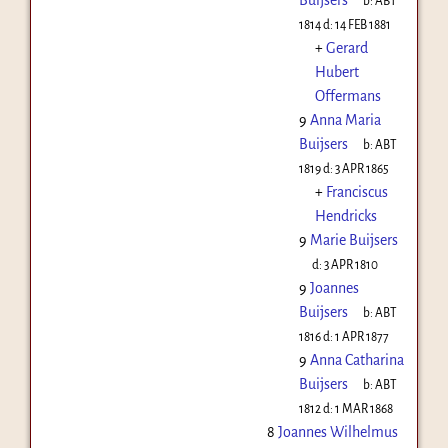
b:
ABT
1814
d:
14 FEB 1881
+
Gerard
Hubert
Offermans
9
Anna Maria
Buijsers
b:
ABT
1819
d:
3 APR 1865
+
Franciscus
Hendricks
9
Marie Buijsers
d:
3 APR 1810
9
Joannes
Buijsers
b:
ABT
1816
d:
1 APR 1877
9
Anna Catharina
Buijsers
b:
ABT
1812
d:
1 MAR 1868
8
Joannes Wilhelmus