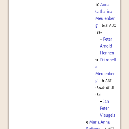
10
Anna
Catharina
Meulenber
g
b:
21 AUG
1839
+
Peter
Arnold
Hennen
10
Petronell
a
Meulenber
g
b:
ABT
1834
d:
18 JUL
1871
+
Jan
Peter
Vleugels
9
Maria Anna
Buijsers