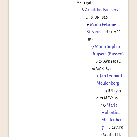
AFT 1796
8
Arnoldus Buijsers
d:
16 JUN 1820
+
Maria Petronella
Stevens
d:
10 APR
1854
9
Maria Sophia
Buijsers (Bussen)
b:
24 APR 1808
d:
30 MAR 1875
+
Jan Leonard
Meulenberg
b:
14 JUL 1799
d:
21 MAY 1868
10
Maria
Hubertina
Meulenber
g
b:
26 APR
1845
d:
9 FEB