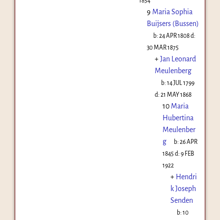
1854
9
Maria Sophia
Buijsers (Bussen)
b:
24 APR 1808
d:
30 MAR 1875
+
Jan Leonard
Meulenberg
b:
14 JUL 1799
d:
21 MAY 1868
10
Maria
Hubertina
Meulenber
g
b:
26 APR
1845
d:
9 FEB
1922
+
Hendri
k Joseph
Senden
b:
10