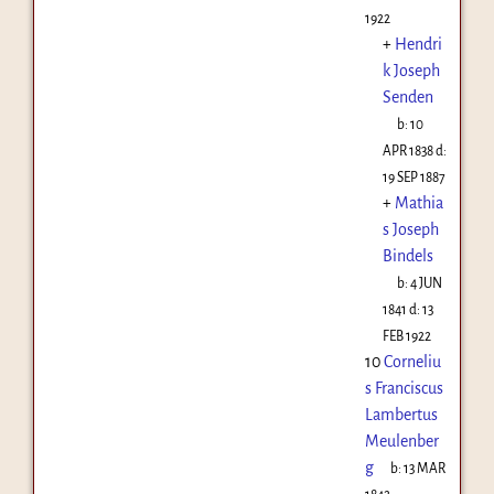
1922
+
Hendri
k Joseph
Senden
b:
10
APR 1838
d:
19 SEP 1887
+
Mathia
s Joseph
Bindels
b:
4 JUN
1841
d:
13
FEB 1922
10
Corneliu
s Franciscus
Lambertus
Meulenber
g
b:
13 MAR