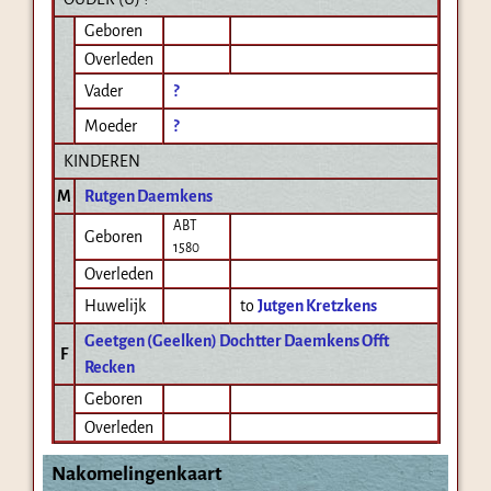
Geboren
Overleden
Vader
?
Moeder
?
KINDEREN
M
Rutgen Daemkens
ABT
Geboren
1580
Overleden
Huwelijk
to
Jutgen Kretzkens
Geetgen (Geelken) Dochtter Daemkens Offt
F
Recken
Geboren
Overleden
Nakomelingenkaart