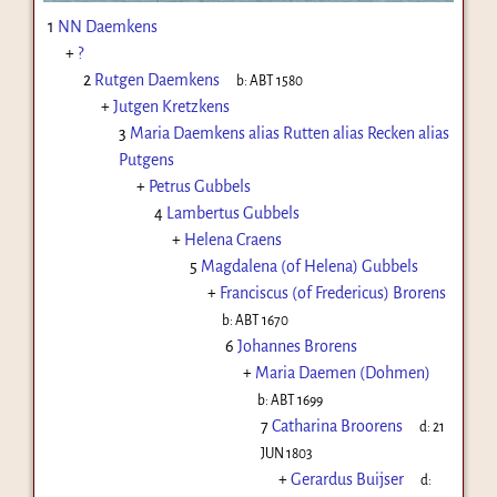
1
NN Daemkens
+
?
2
Rutgen Daemkens
b:
ABT 1580
+
Jutgen Kretzkens
3
Maria Daemkens alias Rutten alias Recken alias
Putgens
+
Petrus Gubbels
4
Lambertus Gubbels
+
Helena Craens
5
Magdalena (of Helena) Gubbels
+
Franciscus (of Fredericus) Brorens
b:
ABT 1670
6
Johannes Brorens
+
Maria Daemen (Dohmen)
b:
ABT 1699
7
Catharina Broorens
d:
21
JUN 1803
+
Gerardus Buijser
d: