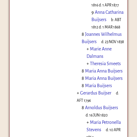
1816
d:
1 APR 1877
9
Anna Catharina
Buijsers
b:
ABT
1812
d:
1 MAR 1868
8
Joannes Wilhelmus
Buijsers
d:
23 NOV 1838
+
Marie Anne
Dalmans
+
Theresia Smeets
8
Maria Anna Buijsers
8
Maria Anna Buijsers
8
Maria Buijsers
+
Gerardus Buijser
d:
AFT 1796
8
Arnoldus Buijsers
d:
16 JUN 1820
+
Maria Petronella
Stevens
d:
10 APR