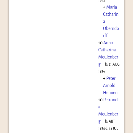
1842
+
Maria
Catharin
a
Oberndo
rff
10
Anna
Catharina
Meulenber
g
b:
21 AUG
1839
+
Peter
Arnold
Hennen
10
Petronell
a
Meulenber
g
b:
ABT
1834
d:
18 JUL