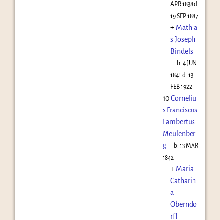
APR 1838
d:
19 SEP 1887
+
Mathia
s Joseph
Bindels
b:
4 JUN
1841
d:
13
FEB 1922
10
Corneliu
s Franciscus
Lambertus
Meulenber
g
b:
13 MAR
1842
+
Maria
Catharin
a
Oberndo
rff