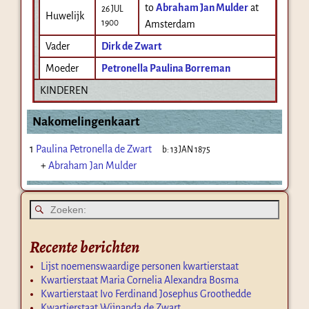
to
Abraham Jan Mulder
at
26 JUL
Huwelijk
1900
Amsterdam
Vader
Dirk de Zwart
Moeder
Petronella Paulina Borreman
KINDEREN
Nakomelingenkaart
1
Paulina Petronella de Zwart
b:
13 JAN 1875
+
Abraham Jan Mulder
Recente berichten
Lijst noemenswaardige personen kwartierstaat
Kwartierstaat Maria Cornelia Alexandra Bosma
Kwartierstaat Ivo Ferdinand Josephus Groothedde
Kwartierstaat Wijnanda de Zwart