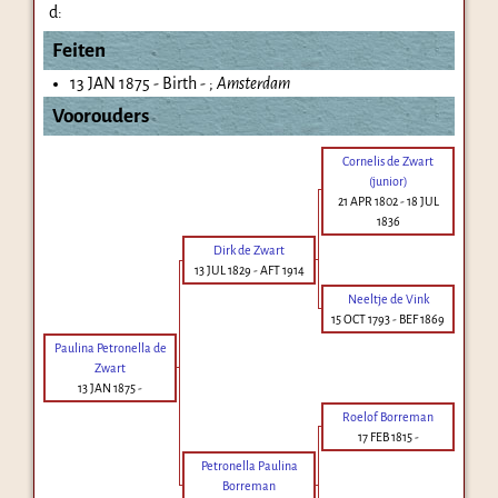
d:
Feiten
13 JAN 1875 - Birth - ;
Amsterdam
Voorouders
Cornelis de Zwart
(junior)
21 APR 1802
-
18 JUL
1836
Dirk de Zwart
13 JUL 1829
-
AFT 1914
Neeltje de Vink
15 OCT 1793
-
BEF 1869
Paulina Petronella de
Zwart
13 JAN 1875
-
Roelof Borreman
17 FEB 1815
-
Petronella Paulina
Borreman