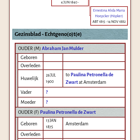
4 JUN 1840
-
Ernestina Alida Maria
Hoepcker (Höpker)
ABT 1815
-
14 NOV 1882
Gezinsblad - Echtgeno(o)t(e)
OUDER (
M
)
Abraham Jan Mulder
Geboren
Overleden
to
Paulina Petronella de
26 JUL
Huwelijk
1900
Zwart
at Amsterdam
Vader
?
Moeder
?
OUDER (
F
)
Paulina Petronella de Zwart
13 JAN
Geboren
Amsterdam
1875
Overleden