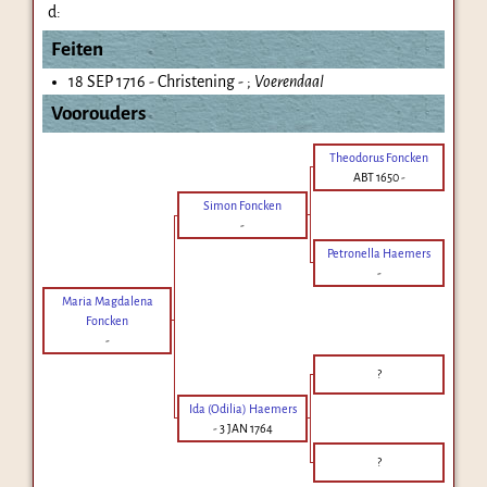
d:
Feiten
18 SEP 1716 - Christening - ;
Voerendaal
Voorouders
Theodorus Foncken
ABT 1650
-
Simon Foncken
-
Petronella Haemers
-
Maria Magdalena
Foncken
-
?
Ida (Odilia) Haemers
-
3 JAN 1764
?