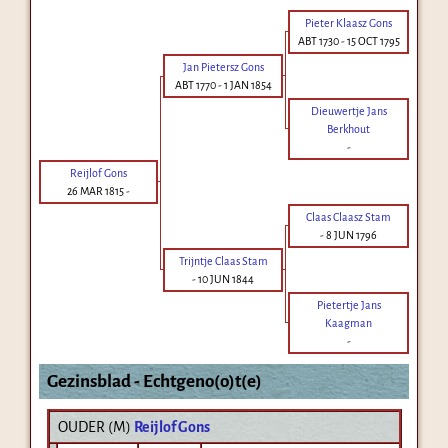
Pieter Klaasz Gons
ABT 1730
-
15 OCT 1795
Jan Pietersz Gons
ABT 1770
-
1 JAN 1854
Dieuwertje Jans
Berkhout
-
Reijlof Gons
26 MAR 1815
-
Claas Claasz Stam
-
8 JUN 1796
Trijntje Claas Stam
-
10 JUN 1844
Pietertje Jans
Kaagman
-
Gezinsblad - Echtgeno(o)t(e)
OUDER (
M
)
Reijlof Gons