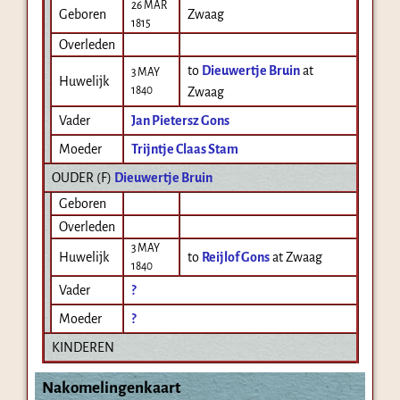
26 MAR
Geboren
Zwaag
1815
Overleden
to
Dieuwertje Bruin
at
3 MAY
Huwelijk
1840
Zwaag
Vader
Jan Pietersz Gons
Moeder
Trijntje Claas Stam
OUDER (
F
)
Dieuwertje Bruin
Geboren
Overleden
3 MAY
Huwelijk
to
Reijlof Gons
at Zwaag
1840
Vader
?
Moeder
?
KINDEREN
Nakomelingenkaart