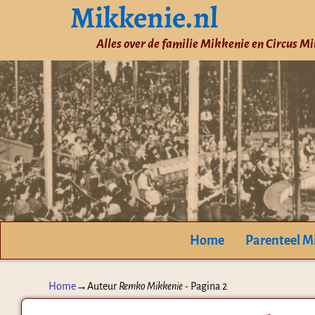
Mikkenie.nl
Alles over de familie Mikkenie en Circus M
Home
Parenteel M
Home
→Auteur
Remko Mikkenie
- Pagina 2