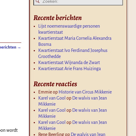
Recente berichten
Lijst noemenswaardige personen
kwartierstaat
Kwartierstaat Maria Cornelia Alexandra
Bosma
berichten
→
Kwartierstaat Ivo Ferdinand Josephus
Groothedde
Kwartierstaat Wijnanda de Zwart
Kwartierstaat Arie Frans Huizinga
Recente reacties
Emmie
op
Historie van Circus Mikkenie
Karel van Gool
op
De walvis van Jean
Mikkenie
Karel van Gool
op
De walvis van Jean
Mikkenie
Karel van Gool
op
De walvis van Jean
Mikkenie
zoon wordt
Rene Beerling
op
De walvis van Jean