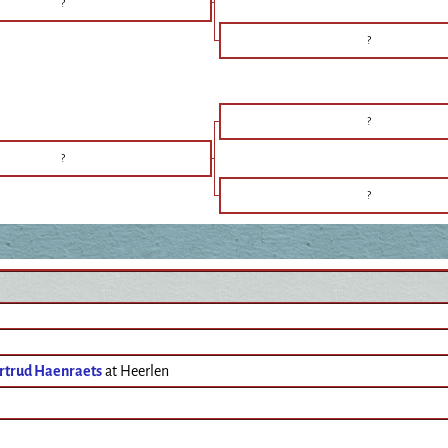
?
?
?
?
?
rtrud Haenraets
at Heerlen