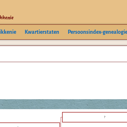
ikkenie
ikkenie
Kwartierstaten
Persoonsindex-genealogi
?