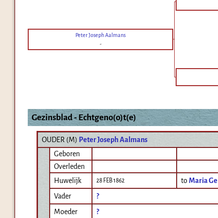
Peter Joseph Aalmans
-
Gezinsblad - Echtgeno(o)t(e)
OUDER (
M
)
Peter Joseph Aalmans
Geboren
Overleden
Huwelijk
to
Maria Ge
28 FEB 1862
Vader
?
Moeder
?