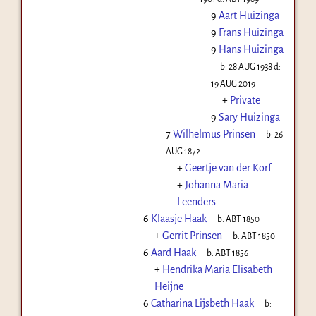
9
Aart Huizinga
9
Frans Huizinga
9
Hans Huizinga
b:
28 AUG 1938
d:
19 AUG 2019
+
Private
9
Sary Huizinga
7
Wilhelmus Prinsen
b:
26
AUG 1872
+
Geertje van der Korf
+
Johanna Maria
Leenders
6
Klaasje Haak
b:
ABT 1850
+
Gerrit Prinsen
b:
ABT 1850
6
Aard Haak
b:
ABT 1856
+
Hendrika Maria Elisabeth
Heijne
6
Catharina Lijsbeth Haak
b: