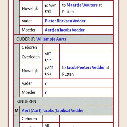
to
Maartje Wouters
at
10 MAY
Huwelijk
1733
Putten
Vader
Pieter Rijcksen Vedder
Moeder
Aertjen Jacobs Vedder
OUDER (
F
)
Willempje Aarts
Geboren
ABT
Overleden
1732
to
Jacob Peeters Vedder
at
9 APR
Huwelijk
1724
Putten
Vader
?
Moeder
?
KINDEREN
M
Aert (Aart) Jacobs (Japiksz) Vedder
Geboren
ABT