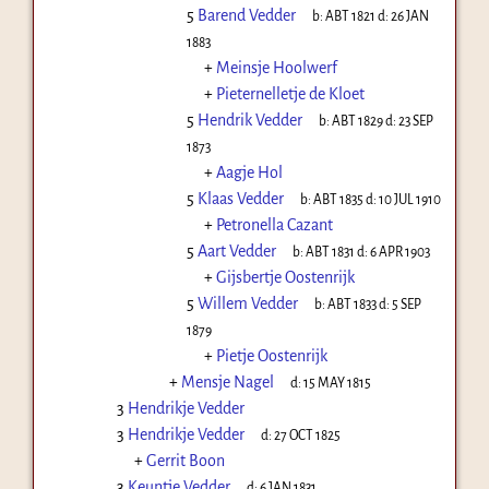
5
Barend Vedder
b:
ABT 1821
d:
26 JAN
1883
+
Meinsje Hoolwerf
+
Pieternelletje de Kloet
5
Hendrik Vedder
b:
ABT 1829
d:
23 SEP
1873
+
Aagje Hol
5
Klaas Vedder
b:
ABT 1835
d:
10 JUL 1910
+
Petronella Cazant
5
Aart Vedder
b:
ABT 1831
d:
6 APR 1903
+
Gijsbertje Oostenrijk
5
Willem Vedder
b:
ABT 1833
d:
5 SEP
1879
+
Pietje Oostenrijk
+
Mensje Nagel
d:
15 MAY 1815
3
Hendrikje Vedder
3
Hendrikje Vedder
d:
27 OCT 1825
+
Gerrit Boon
3
Keuntje Vedder
d:
6 JAN 1831