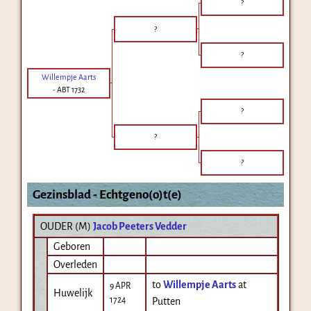
?
?
?
Willempje Aarts
-
ABT 1732
?
?
?
Gezinsblad - Echtgeno(o)t(e)
OUDER (
M
)
Jacob Peeters Vedder
Geboren
Overleden
to
Willempje Aarts
at
9 APR
Huwelijk
1724
Putten