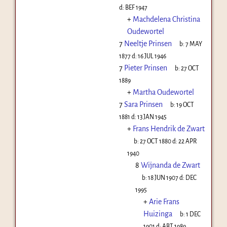
d:
BEF 1947
+
Machdelena Christina
Oudewortel
7
Neeltje Prinsen
b:
7 MAY
1877
d:
16 JUL 1946
7
Pieter Prinsen
b:
27 OCT
1889
+
Martha Oudewortel
7
Sara Prinsen
b:
19 OCT
1881
d:
13 JAN 1945
+
Frans Hendrik de Zwart
b:
27 OCT 1880
d:
22 APR
1940
8
Wijnanda de Zwart
b:
18 JUN 1907
d:
DEC
1995
+
Arie Frans
Huizinga
b:
1 DEC
1901
d:
ABT 1989