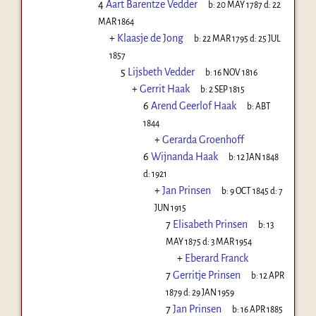
4
Aart Barentze Vedder
b:
20 MAY 1787
d:
22
MAR 1864
+
Klaasje de Jong
b:
22 MAR 1795
d:
25 JUL
1857
5
Lijsbeth Vedder
b:
16 NOV 1816
+
Gerrit Haak
b:
2 SEP 1815
6
Arend Geerlof Haak
b:
ABT
1844
+
Gerarda Groenhoff
6
Wijnanda Haak
b:
12 JAN 1848
d:
1921
+
Jan Prinsen
b:
9 OCT 1845
d:
7
JUN 1915
7
Elisabeth Prinsen
b:
13
MAY 1875
d:
3 MAR 1954
+
Eberard Franck
7
Gerritje Prinsen
b:
12 APR
1879
d:
29 JAN 1959
7
Jan Prinsen
b:
16 APR 1885