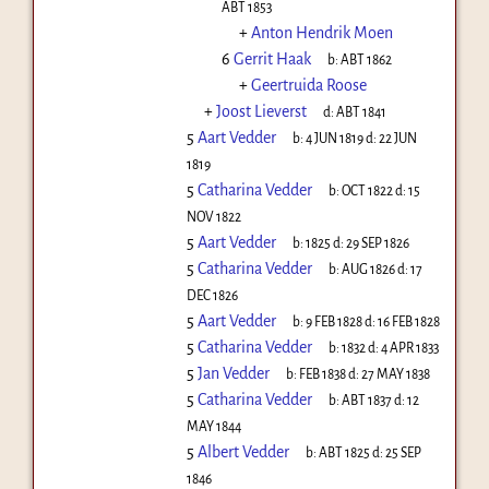
ABT 1853
+
Anton Hendrik Moen
6
Gerrit Haak
b:
ABT 1862
+
Geertruida Roose
+
Joost Lieverst
d:
ABT 1841
5
Aart Vedder
b:
4 JUN 1819
d:
22 JUN
1819
5
Catharina Vedder
b:
OCT 1822
d:
15
NOV 1822
5
Aart Vedder
b:
1825
d:
29 SEP 1826
5
Catharina Vedder
b:
AUG 1826
d:
17
DEC 1826
5
Aart Vedder
b:
9 FEB 1828
d:
16 FEB 1828
5
Catharina Vedder
b:
1832
d:
4 APR 1833
5
Jan Vedder
b:
FEB 1838
d:
27 MAY 1838
5
Catharina Vedder
b:
ABT 1837
d:
12
MAY 1844
5
Albert Vedder
b:
ABT 1825
d:
25 SEP
1846