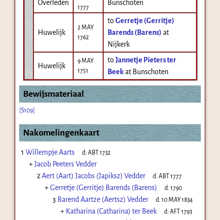
Overleden
Bunschoten
1777
to
Gerretje (Gerritje)
2 MAY
Huwelijk
Barends (Barens)
at
1762
Nijkerk
to
Jannetje Pieters ter
9 MAY
Huwelijk
1751
Beek
at Bunschoten
Bewijsmateriaal
[S109]
Nakomelingenkaart
1
Willempje Aarts
d:
ABT 1732
+
Jacob Peeters Vedder
2
Aert (Aart) Jacobs (Japiksz) Vedder
d:
ABT 1777
+
Gerretje (Gerritje) Barends (Barens)
d:
1790
3
Barend Aartze (Aertsz) Vedder
d:
10 MAY 1834
+
Katharina (Catharina) ter Beek
d:
AFT 1793