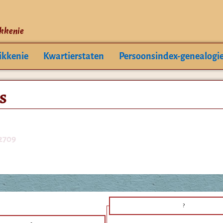
ikkenie
ikkenie
Kwartierstaten
Persoonsindex-genealogi
s
2709
?