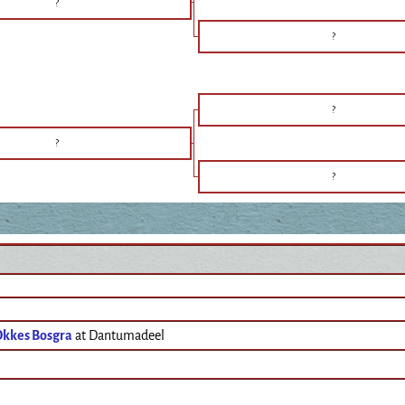
?
?
?
?
?
Okkes Bosgra
at Dantumadeel