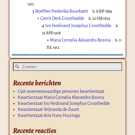
1915
3
Roelfien Frederika Bouckaert
b:
8 SEP 1884
+
Gerrit Derk Groothedde
b:
20 FEB 1879
4
Ivo Ferdinand Josephus Groothedde
b:
22 APR 1908
+
Maria Cornelia Alexandra Bosma
b:
11
JUL 1912
Recente berichten
Lijst noemenswaardige personen kwartierstaat
Kwartierstaat Maria Cornelia Alexandra Bosma
Kwartierstaat Ivo Ferdinand Josephus Groothedde
Kwartierstaat Wijnanda de Zwart
Kwartierstaat Arie Frans Huizinga
Recente reacties