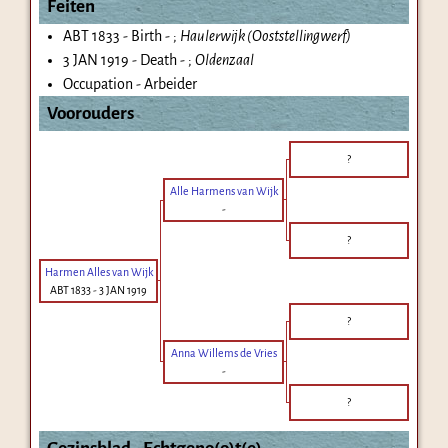
Feiten
ABT 1833 - Birth - ;
Haulerwijk (Ooststellingwerf)
3 JAN 1919 - Death - ;
Oldenzaal
Occupation - Arbeider
Voorouders
?
Alle Harmens van Wijk
-
?
Harmen Alles van Wijk
ABT 1833
-
3 JAN 1919
?
Anna Willems de Vries
-
?