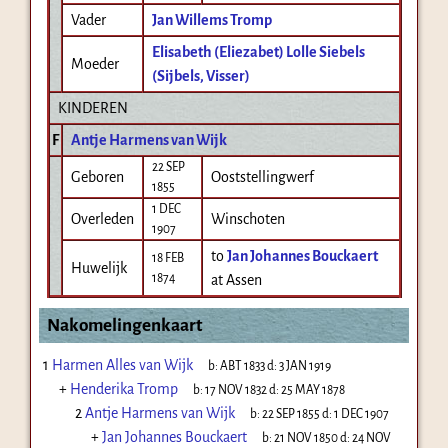
Vader
Jan Willems Tromp
Elisabeth (Eliezabet) Lolle Siebels
Moeder
(Sijbels, Visser)
KINDEREN
F
Antje Harmens van Wijk
22 SEP
Geboren
Ooststellingwerf
1855
1 DEC
Overleden
Winschoten
1907
to
Jan Johannes Bouckaert
18 FEB
Huwelijk
1874
at Assen
Nakomelingenkaart
1
Harmen Alles van Wijk
b:
ABT 1833
d:
3 JAN 1919
+
Henderika Tromp
b:
17 NOV 1832
d:
25 MAY 1878
2
Antje Harmens van Wijk
b:
22 SEP 1855
d:
1 DEC 1907
+
Jan Johannes Bouckaert
b:
21 NOV 1850
d:
24 NOV