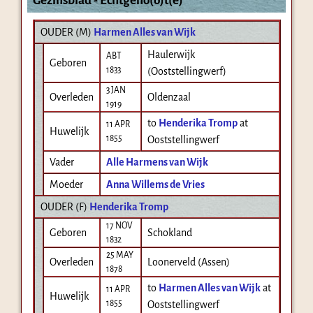
Gezinsblad - Echtgeno(o)t(e)
OUDER (
M
)
Harmen Alles van Wijk
Haulerwijk
ABT
Geboren
1833
(Ooststellingwerf)
3 JAN
Overleden
Oldenzaal
1919
to
Henderika Tromp
at
11 APR
Huwelijk
1855
Ooststellingwerf
Vader
Alle Harmens van Wijk
Moeder
Anna Willems de Vries
OUDER (
F
)
Henderika Tromp
17 NOV
Geboren
Schokland
1832
25 MAY
Overleden
Loonerveld (Assen)
1878
to
Harmen Alles van Wijk
at
11 APR
Huwelijk
1855
Ooststellingwerf