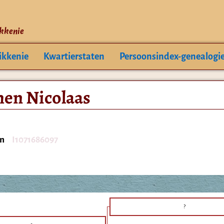
ikkenie
ikkenie
Kwartierstaten
Persoonsindex-genealogi
men Nicolaas
en
I1071686097
?