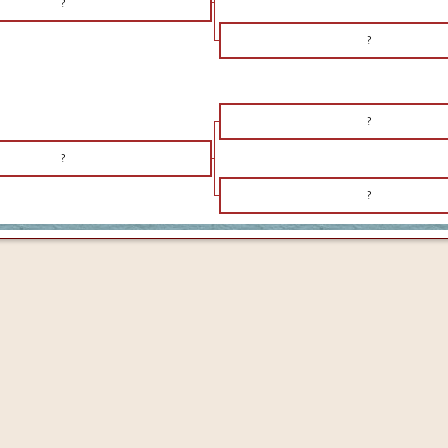
?
?
?
?
?