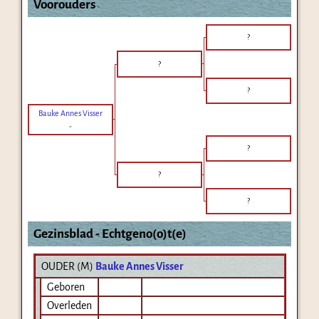
Voorouders
?
?
?
Bauke Annes Visser
-
?
?
?
Gezinsblad - Echtgeno(o)t(e)
OUDER (
M
)
Bauke Annes Visser
Geboren
Overleden