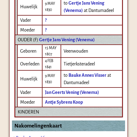
to
Gertje Jans Vening
9 MAY
Huwelijk
1830
(Venema)
at Dantumadeel
Vader
?
Moeder
?
OUDER (
F
)
Gertje Jans Vening (Venema)
15 MAY
Geboren
Veenwouden
1807
4 FEB
Overleden
Tietjerksteradeel
1841
to
Bauke Annes Visser
at
9 MAY
Huwelijk
1830
Dantumadeel
Vader
Jan Geerts Vening (Venema)
Moeder
Antje Sybrens Koop
KINDEREN
Nakomelingenkaart