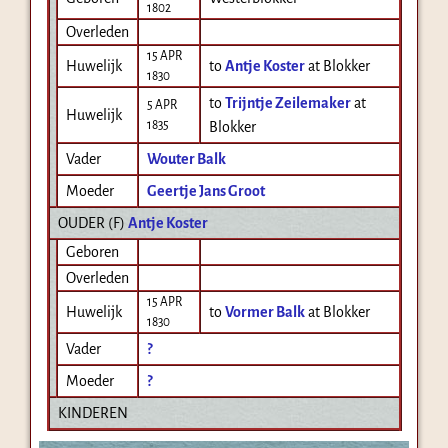
1802
Overleden
15 APR
Huwelijk
to
Antje Koster
at Blokker
1830
to
Trijntje Zeilemaker
at
5 APR
Huwelijk
1835
Blokker
Vader
Wouter Balk
Moeder
Geertje Jans Groot
OUDER (
F
)
Antje Koster
Geboren
Overleden
15 APR
Huwelijk
to
Vormer Balk
at Blokker
1830
Vader
?
Moeder
?
KINDEREN