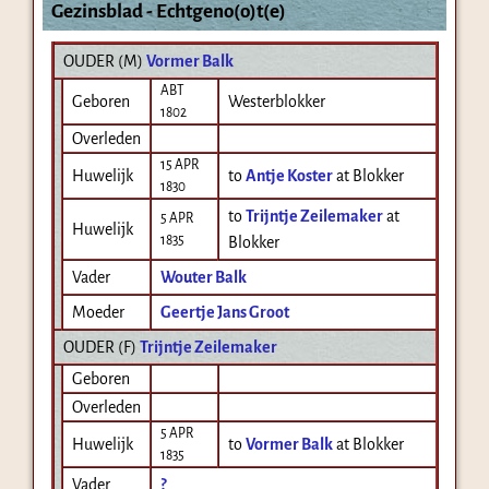
Gezinsblad - Echtgeno(o)t(e)
OUDER (
M
)
Vormer Balk
ABT
Geboren
Westerblokker
1802
Overleden
15 APR
Huwelijk
to
Antje Koster
at Blokker
1830
to
Trijntje Zeilemaker
at
5 APR
Huwelijk
1835
Blokker
Vader
Wouter Balk
Moeder
Geertje Jans Groot
OUDER (
F
)
Trijntje Zeilemaker
Geboren
Overleden
5 APR
Huwelijk
to
Vormer Balk
at Blokker
1835
Vader
?