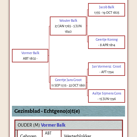
Jacob Balk
1735
-
19 OCT 1805
Wouter Balk
27 JAN 1765
-
5 JUN
1840
Geertje Koning
-
8 APR 1814
Vormer Balk
ABT 1802
-
Jan Vormersz. Groot
-
AFT 1794
Geertje Jans Groot
11 SEP 1773
-
22 OCT 1861
Aaltje Sijmens Gons
-
15 JUN 1796
Gezinsblad - Echtgeno(o)t(e)
OUDER (
M
)
Vormer Balk
ABT
Geboren
Westerblokker