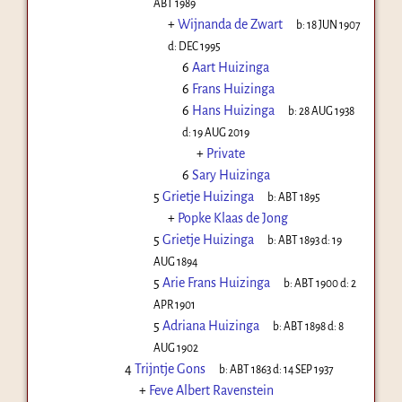
ABT 1989
+
Wijnanda de Zwart
b:
18 JUN 1907
d:
DEC 1995
6
Aart Huizinga
6
Frans Huizinga
6
Hans Huizinga
b:
28 AUG 1938
d:
19 AUG 2019
+
Private
6
Sary Huizinga
5
Grietje Huizinga
b:
ABT 1895
+
Popke Klaas de Jong
5
Grietje Huizinga
b:
ABT 1893
d:
19
AUG 1894
5
Arie Frans Huizinga
b:
ABT 1900
d:
2
APR 1901
5
Adriana Huizinga
b:
ABT 1898
d:
8
AUG 1902
4
Trijntje Gons
b:
ABT 1863
d:
14 SEP 1937
+
Feve Albert Ravenstein