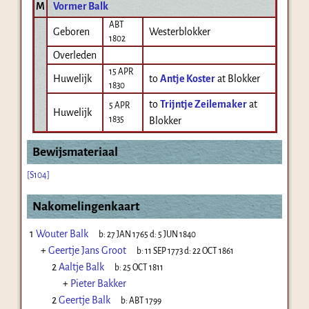
M
Vormer Balk
ABT
Geboren
Westerblokker
1802
Overleden
15 APR
Huwelijk
to
Antje Koster
at Blokker
1830
to
Trijntje Zeilemaker
at
5 APR
Huwelijk
1835
Blokker
Bewijsmateriaal
[S104]
Nakomelingenkaart
1
Wouter Balk
b:
27 JAN 1765
d:
5 JUN 1840
+
Geertje Jans Groot
b:
11 SEP 1773
d:
22 OCT 1861
2
Aaltje Balk
b:
25 OCT 1811
+
Pieter Bakker
2
Geertje Balk
b:
ABT 1799