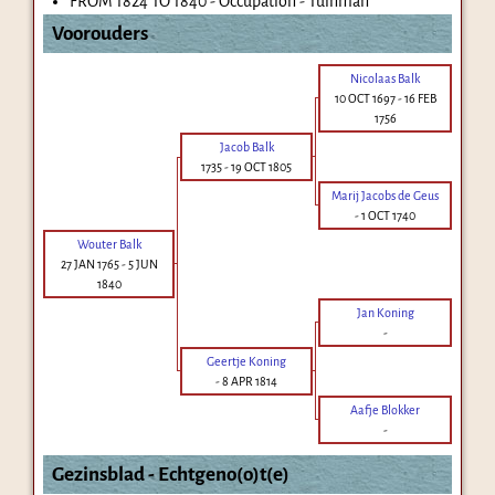
FROM 1824 TO 1840 - Occupation - Tuinman
Voorouders
Nicolaas Balk
10 OCT 1697
-
16 FEB
1756
Jacob Balk
1735
-
19 OCT 1805
Marij Jacobs de Geus
-
1 OCT 1740
Wouter Balk
27 JAN 1765
-
5 JUN
1840
Jan Koning
-
Geertje Koning
-
8 APR 1814
Aafje Blokker
-
Gezinsblad - Echtgeno(o)t(e)