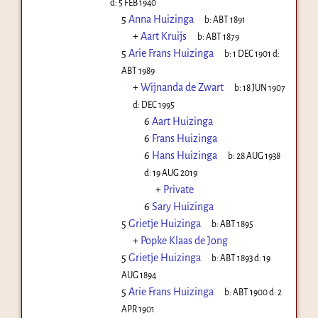
d:
5 FEB 1940
5
Anna Huizinga
b:
ABT 1891
+
Aart Kruijs
b:
ABT 1879
5
Arie Frans Huizinga
b:
1 DEC 1901
d:
ABT 1989
+
Wijnanda de Zwart
b:
18 JUN 1907
d:
DEC 1995
6
Aart Huizinga
6
Frans Huizinga
6
Hans Huizinga
b:
28 AUG 1938
d:
19 AUG 2019
+
Private
6
Sary Huizinga
5
Grietje Huizinga
b:
ABT 1895
+
Popke Klaas de Jong
5
Grietje Huizinga
b:
ABT 1893
d:
19
AUG 1894
5
Arie Frans Huizinga
b:
ABT 1900
d:
2
APR 1901