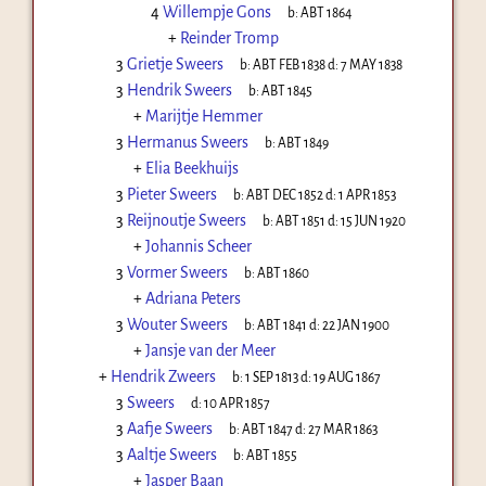
4
Willempje Gons
b:
ABT 1864
+
Reinder Tromp
3
Grietje Sweers
b:
ABT FEB 1838
d:
7 MAY 1838
3
Hendrik Sweers
b:
ABT 1845
+
Marijtje Hemmer
3
Hermanus Sweers
b:
ABT 1849
+
Elia Beekhuijs
3
Pieter Sweers
b:
ABT DEC 1852
d:
1 APR 1853
3
Reijnoutje Sweers
b:
ABT 1851
d:
15 JUN 1920
+
Johannis Scheer
3
Vormer Sweers
b:
ABT 1860
+
Adriana Peters
3
Wouter Sweers
b:
ABT 1841
d:
22 JAN 1900
+
Jansje van der Meer
+
Hendrik Zweers
b:
1 SEP 1813
d:
19 AUG 1867
3
Sweers
d:
10 APR 1857
3
Aafje Sweers
b:
ABT 1847
d:
27 MAR 1863
3
Aaltje Sweers
b:
ABT 1855
+
Jasper Baan