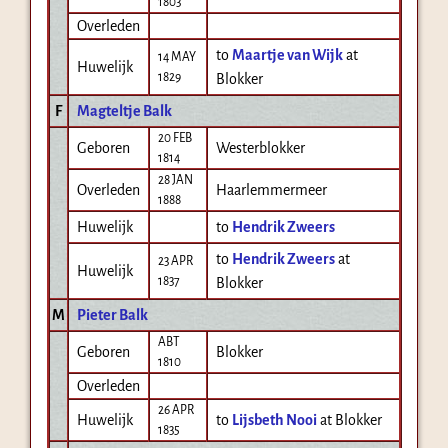
1803
Overleden
to
Maartje van Wijk
at
14 MAY
Huwelijk
1829
Blokker
F
Magteltje Balk
20 FEB
Geboren
Westerblokker
1814
28 JAN
Overleden
Haarlemmermeer
1888
Huwelijk
to
Hendrik Zweers
to
Hendrik Zweers
at
23 APR
Huwelijk
1837
Blokker
M
Pieter Balk
ABT
Geboren
Blokker
1810
Overleden
26 APR
Huwelijk
to
Lijsbeth Nooi
at Blokker
1835