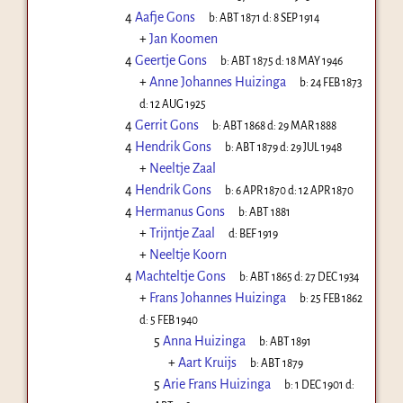
4
Aafje Gons
b:
ABT 1871
d:
8 SEP 1914
+
Jan Koomen
4
Geertje Gons
b:
ABT 1875
d:
18 MAY 1946
+
Anne Johannes Huizinga
b:
24 FEB 1873
d:
12 AUG 1925
4
Gerrit Gons
b:
ABT 1868
d:
29 MAR 1888
4
Hendrik Gons
b:
ABT 1879
d:
29 JUL 1948
+
Neeltje Zaal
4
Hendrik Gons
b:
6 APR 1870
d:
12 APR 1870
4
Hermanus Gons
b:
ABT 1881
+
Trijntje Zaal
d:
BEF 1919
+
Neeltje Koorn
4
Machteltje Gons
b:
ABT 1865
d:
27 DEC 1934
+
Frans Johannes Huizinga
b:
25 FEB 1862
d:
5 FEB 1940
5
Anna Huizinga
b:
ABT 1891
+
Aart Kruijs
b:
ABT 1879
5
Arie Frans Huizinga
b:
1 DEC 1901
d: