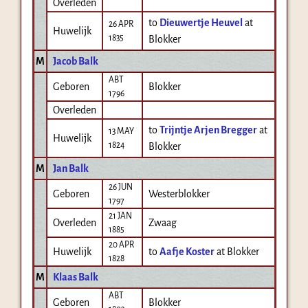
Overleden
to
Dieuwertje Heuvel
at
26 APR
Huwelijk
1835
Blokker
M
Jacob Balk
ABT
Geboren
Blokker
1796
Overleden
to
Trijntje Arjen Bregger
at
13 MAY
Huwelijk
1824
Blokker
M
Jan Balk
26 JUN
Geboren
Westerblokker
1797
21 JAN
Overleden
Zwaag
1885
20 APR
Huwelijk
to
Aafje Koster
at Blokker
1828
M
Klaas Balk
ABT
Geboren
Blokker