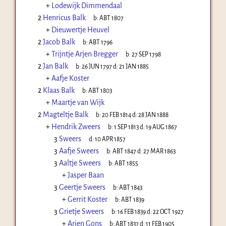
+
Lodewijk Dimmendaal
2
Henricus Balk
b:
ABT 1807
+
Dieuwertje Heuvel
2
Jacob Balk
b:
ABT 1796
+
Trijntje Arjen Bregger
b:
27 SEP 1798
2
Jan Balk
b:
26 JUN 1797
d:
21 JAN 1885
+
Aafje Koster
2
Klaas Balk
b:
ABT 1803
+
Maartje van Wijk
2
Magteltje Balk
b:
20 FEB 1814
d:
28 JAN 1888
+
Hendrik Zweers
b:
1 SEP 1813
d:
19 AUG 1867
3
Sweers
d:
10 APR 1857
3
Aafje Sweers
b:
ABT 1847
d:
27 MAR 1863
3
Aaltje Sweers
b:
ABT 1855
+
Jasper Baan
3
Geertje Sweers
b:
ABT 1843
+
Gerrit Koster
b:
ABT 1839
3
Grietje Sweers
b:
16 FEB 1839
d:
22 OCT 1927
+
Arien Gons
b:
ABT 1837
d:
11 FEB 1905