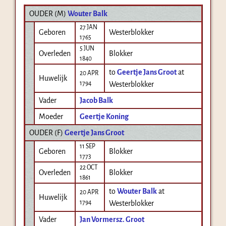
OUDER (
M
)
Wouter Balk
27 JAN
Geboren
Westerblokker
1765
5 JUN
Overleden
Blokker
1840
to
Geertje Jans Groot
at
20 APR
Huwelijk
1794
Westerblokker
Vader
Jacob Balk
Moeder
Geertje Koning
OUDER (
F
)
Geertje Jans Groot
11 SEP
Geboren
Blokker
1773
22 OCT
Overleden
Blokker
1861
to
Wouter Balk
at
20 APR
Huwelijk
1794
Westerblokker
Vader
Jan Vormersz. Groot