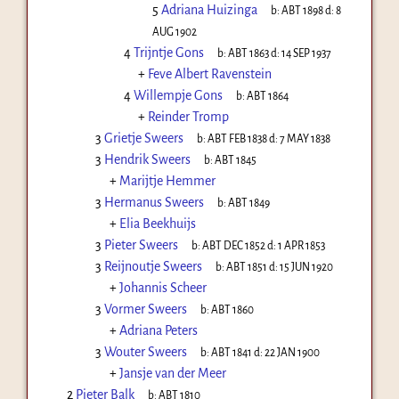
5
Adriana Huizinga
b:
ABT 1898
d:
8
AUG 1902
4
Trijntje Gons
b:
ABT 1863
d:
14 SEP 1937
+
Feve Albert Ravenstein
4
Willempje Gons
b:
ABT 1864
+
Reinder Tromp
3
Grietje Sweers
b:
ABT FEB 1838
d:
7 MAY 1838
3
Hendrik Sweers
b:
ABT 1845
+
Marijtje Hemmer
3
Hermanus Sweers
b:
ABT 1849
+
Elia Beekhuijs
3
Pieter Sweers
b:
ABT DEC 1852
d:
1 APR 1853
3
Reijnoutje Sweers
b:
ABT 1851
d:
15 JUN 1920
+
Johannis Scheer
3
Vormer Sweers
b:
ABT 1860
+
Adriana Peters
3
Wouter Sweers
b:
ABT 1841
d:
22 JAN 1900
+
Jansje van der Meer
2
Pieter Balk
b:
ABT 1810