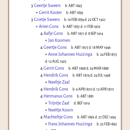
3
Geertje Sweers
b:
ABT 1843
+
Gerrit Koster
b:
ABT 1839
3
Grietje Sweers
b:
16 FEB 1839
d:
22 OCT 1927
+
Arien Gons
b:
ABT 1837
d:
11 FEB 1905
4
Aafje Gons
b:
ABT 1871
d:
8 SEP 1914
+
Jan Koomen
4
Geertje Gons
b:
ABT 1875
d:
18 MAY 1946
+
Anne Johannes Huizinga
b:
24 FEB 1873
d:
12 AUG 1925
4
Gerrit Gons
b:
ABT 1868
d:
29 MAR 1888
4
Hendrik Gons
b:
ABT 1879
d:
29 JUL 1948
+
Neeltje Zaal
4
Hendrik Gons
b:
6 APR 1870
d:
12 APR 1870
4
Hermanus Gons
b:
ABT 1881
+
Trijntje Zaal
d:
BEF 1919
+
Neeltje Koorn
4
Machteltje Gons
b:
ABT 1865
d:
27 DEC 1934
+
Frans Johannes Huizinga
b:
25 FEB 1862