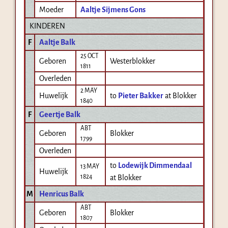
Moeder
Aaltje Sijmens Gons
KINDEREN
F
Aaltje Balk
25 OCT
Geboren
Westerblokker
1811
Overleden
2 MAY
Huwelijk
to
Pieter Bakker
at Blokker
1840
F
Geertje Balk
ABT
Geboren
Blokker
1799
Overleden
to
Lodewijk Dimmendaal
13 MAY
Huwelijk
1824
at Blokker
M
Henricus Balk
ABT
Geboren
Blokker
1807