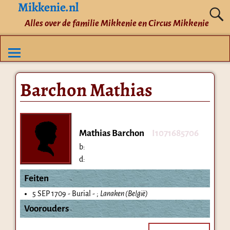
Mikkenie.nl
Alles over de familie Mikkenie en Circus Mikkenie
Barchon Mathias
Mathias Barchon
I1071685706
b:
d:
Feiten
5 SEP 1709 - Burial - ;
Lanaken (België)
Voorouders