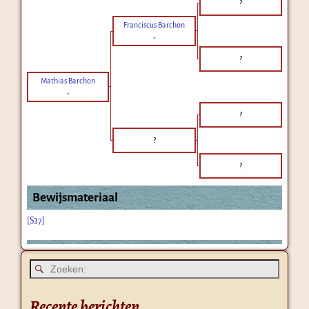
?
Franciscus Barchon
-
?
Mathias Barchon
-
?
?
?
Bewijsmateriaal
[S37]
Recente berichten