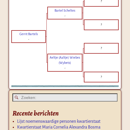
?
Bartel Scheltes
-
?
Gerrit Bartels
-
?
Aeltje (Aaltje) Wiebes
(Wybets)
-
?
Recente berichten
Lijst noemenswaardige personen kwartierstaat
Kwartierstaat Maria Cornelia Alexandra Bosma