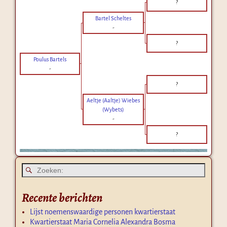
?
Bartel Scheltes
-
?
Poulus Bartels
-
?
Aeltje (Aaltje) Wiebes
(Wybets)
-
?
Recente berichten
Lijst noemenswaardige personen kwartierstaat
Kwartierstaat Maria Cornelia Alexandra Bosma