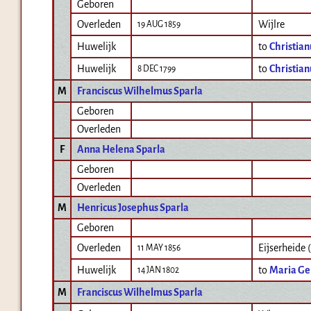
Geboren
Overleden
Wijlre
19 AUG 1859
Huwelijk
to
Christian
Huwelijk
to
Christian
8 DEC 1799
M
Franciscus Wilhelmus Sparla
Geboren
Overleden
F
Anna Helena Sparla
Geboren
Overleden
M
Henricus Josephus Sparla
Geboren
Overleden
Eijserheide
11 MAY 1856
Huwelijk
to
Maria Ge
14 JAN 1802
M
Franciscus Wilhelmus Sparla