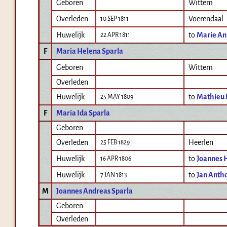
Geboren
Wittem
Overleden
Voerendaal
10 SEP 1811
Huwelijk
to
Marie An
22 APR 1811
F
Maria Helena Sparla
Geboren
Wittem
Overleden
Huwelijk
to
Mathieu 
25 MAY 1809
F
Maria Ida Sparla
Geboren
Overleden
Heerlen
25 FEB 1829
Huwelijk
to
Joannes 
16 APR 1806
Huwelijk
to
Jan Anth
7 JAN 1813
M
Joannes Andreas Sparla
Geboren
Overleden