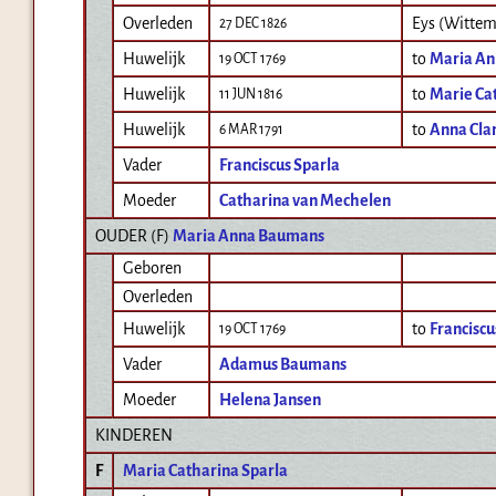
Overleden
Eys (Wittem
27 DEC 1826
Huwelijk
to
Maria A
19 OCT 1769
Huwelijk
to
Marie Ca
11 JUN 1816
Huwelijk
to
Anna Clar
6 MAR 1791
Vader
Franciscus Sparla
Moeder
Catharina van Mechelen
OUDER (
F
)
Maria Anna Baumans
Geboren
Overleden
Huwelijk
to
Franciscu
19 OCT 1769
Vader
Adamus Baumans
Moeder
Helena Jansen
KINDEREN
F
Maria Catharina Sparla