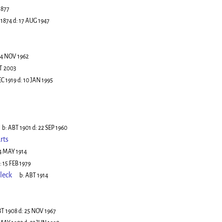
1877
 1874
d:
17 AUG 1947
4 NOV 1962
T 2003
EC 1919
d:
10 JAN 1995
b:
ABT 1901
d:
22 SEP 1960
rts
4 MAY 1914
:
15 FEB 1979
leck
b:
ABT 1914
5
T 1908
d:
25 NOV 1967