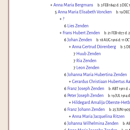
+
Anna Maria Bergmans
b:
3 FEB 1842
d:
3 DEC 
5
Anna Maria Elisabeth Voncken
b:
19 DEC
+
?
6
Lies Zenden
+
Frans Hubert Zenden
b:
21 FEB 1877
d:
2
6
Johan Zenden
b:
18 AUG 1916
d:
11 OC
+
Anna Gertrud Dörenberg
b:
5 D
7
Huub Zenden
7
Ria Zenden
7
Leon Zenden
6
Johanna Maria Hubertina Zenden
+
Gerardus Christiaan Hubertus Aa
6
Franz Joseph Zenden
b:
ABT 1911
d:
6
Peter Joseph Zenden
b:
19 JUL 1914
d
+
Hildegard Amalija Oberste-Hetb
6
Franz Johann Zenden
b:
25 JUN 190
+
Anna Maria Jacquelina Ritzen
6
Johanna Wilhelmina Zenden
b:
AB