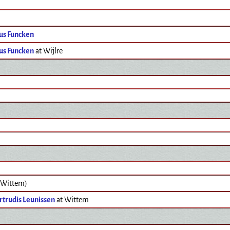
us Funcken
us Funcken
at Wijlre
 (Wittem)
rtrudis Leunissen
at Wittem