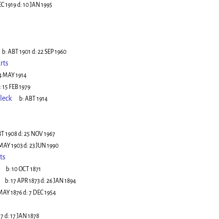
EC 1919
d:
10 JAN 1995
b:
ABT 1901
d:
22 SEP 1960
rts
4 MAY 1914
:
15 FEB 1979
leck
b:
ABT 1914
5
T 1908
d:
25 NOV 1967
 MAY 1903
d:
23 JUN 1990
ts
b:
10 OCT 1871
b:
17 APR 1873
d:
26 JAN 1894
MAY 1876
d:
7 DEC 1954
77
d:
17 JAN 1878