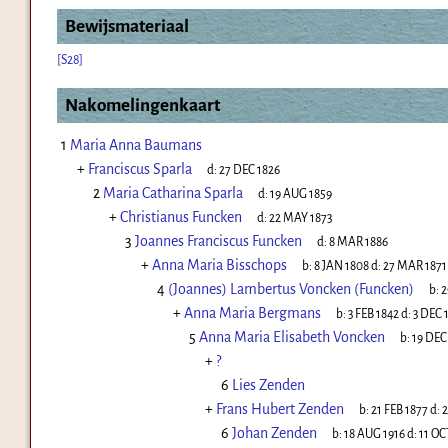
Bewijsmateriaal
[S28]
Nakomelingenkaart
1
Maria Anna Baumans
+
Franciscus Sparla
d:
27 DEC 1826
2
Maria Catharina Sparla
d:
19 AUG 1859
+
Christianus Funcken
d:
22 MAY 1873
3
Joannes Franciscus Funcken
d:
8 MAR 1886
+
Anna Maria Bisschops
b:
8 JAN 1808
d:
27 MAR 1871
4
(Joannes) Lambertus Voncken (Funcken)
b:
2
+
Anna Maria Bergmans
b:
3 FEB 1842
d:
3 DEC 
5
Anna Maria Elisabeth Voncken
b:
19 DEC
+
?
6
Lies Zenden
+
Frans Hubert Zenden
b:
21 FEB 1877
d:
2
6
Johan Zenden
b:
18 AUG 1916
d:
11 OC