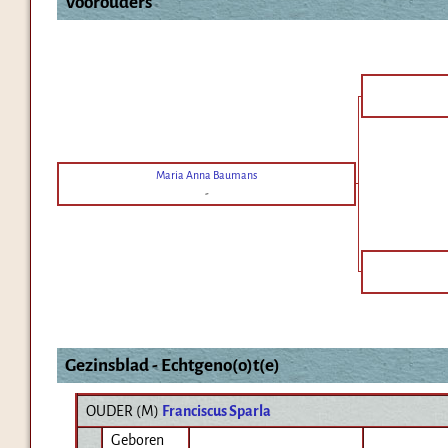
Voorouders
Maria Anna Baumans
-
Gezinsblad - Echtgeno(o)t(e)
OUDER (
M
)
Franciscus Sparla
Geboren