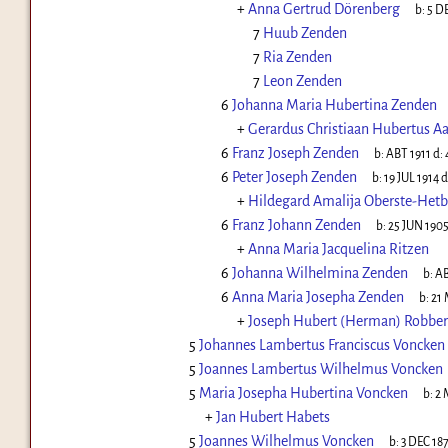
+
Anna Gertrud Dörenberg
b:
5 D
7
Huub Zenden
7
Ria Zenden
7
Leon Zenden
6
Johanna Maria Hubertina Zenden
+
Gerardus Christiaan Hubertus Aa
6
Franz Joseph Zenden
b:
ABT 1911
d:
6
Peter Joseph Zenden
b:
19 JUL 1914
d
+
Hildegard Amalija Oberste-Hetb
6
Franz Johann Zenden
b:
25 JUN 190
+
Anna Maria Jacquelina Ritzen
6
Johanna Wilhelmina Zenden
b:
AB
6
Anna Maria Josepha Zenden
b:
21
+
Joseph Hubert (Herman) Robber
5
Johannes Lambertus Franciscus Voncken
5
Joannes Lambertus Wilhelmus Voncken
5
Maria Josepha Hubertina Voncken
b:
2 
+
Jan Hubert Habets
5
Joannes Wilhelmus Voncken
b:
3 DEC 18