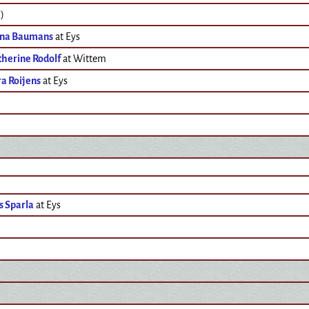
)
nna Baumans
at Eys
therine Rodolf
at Wittem
a Roijens
at Eys
s Sparla
at Eys