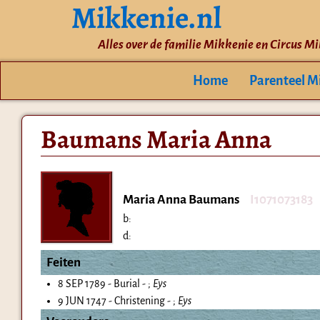
Mikkenie.nl
Alles over de familie Mikkenie en Circus M
Home
Parenteel M
Baumans Maria Anna
Maria Anna Baumans
I1071073183
b:
d:
Feiten
8 SEP 1789 - Burial - ;
Eys
9 JUN 1747 - Christening - ;
Eys