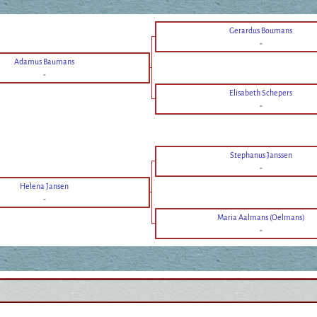
Gerardus Boumans
-
Adamus Baumans
-
Elisabeth Schepers
-
Stephanus Janssen
-
Helena Jansen
-
Maria Aalmans (Oelmans)
-