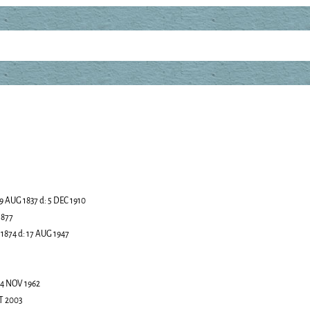
9 AUG 1837
d:
5 DEC 1910
1877
 1874
d:
17 AUG 1947
4 NOV 1962
T 2003