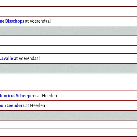
ne Bisschops
at Voerendaal
Lavalle
at Voerendaal
Henricus Scheepers
at Heerlen
oon Leenders
at Heerlen