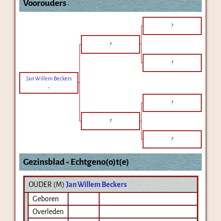
Voorouders
?
?
?
Jan Willem Beckers
-
?
?
?
Gezinsblad - Echtgeno(o)t(e)
OUDER (
M
)
Jan Willem Beckers
Geboren
Overleden