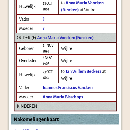
to
Anna Maria Voncken
23 OCT
Huwelijk
1867
(Funcken)
at Wijlre
Vader
?
Moeder
?
OUDER (
F
)
Anna Maria Voncken (Funcken)
21 NOV
Geboren
Wijlre
1839
3 NOV
Overleden
Wijlre
1905
to
Jan Willem Beckers
at
23 OCT
Huwelijk
1867
Wijlre
Vader
Joannes Franciscus Funcken
Moeder
Anna Maria Bisschops
KINDEREN
Nakomelingenkaart