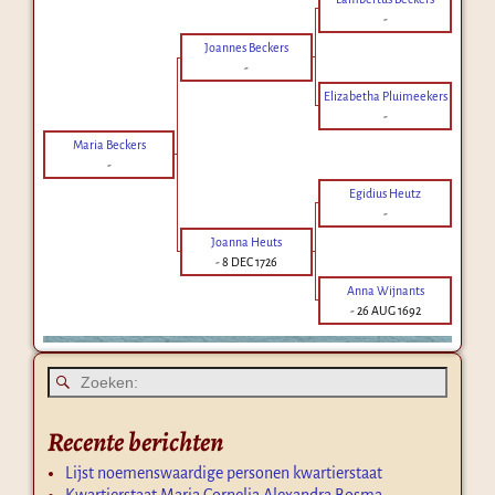
-
Joannes Beckers
-
Elizabetha Pluimeekers
-
Maria Beckers
-
Egidius Heutz
-
Joanna Heuts
-
8 DEC 1726
Anna Wijnants
-
26 AUG 1692
Recente berichten
Lijst noemenswaardige personen kwartierstaat
Kwartierstaat Maria Cornelia Alexandra Bosma