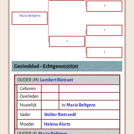
?
Maria Beltgens
-
?
?
?
Gezinsblad - Echtgeno(o)t(e)
OUDER (
M
)
Lambert Rietraet
Geboren
Overleden
Huwelijk
to
Maria Beltgens
Vader
Wolter Rietraedt
Moeder
Helena Alarts
OUDER (
F
)
Maria Beltgens