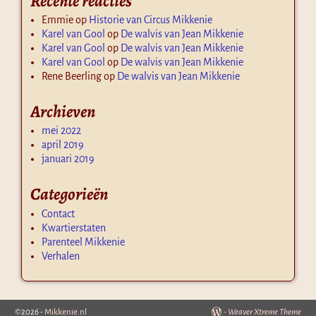
Recente reacties
Emmie
op
Historie van Circus Mikkenie
Karel van Gool
op
De walvis van Jean Mikkenie
Karel van Gool
op
De walvis van Jean Mikkenie
Karel van Gool
op
De walvis van Jean Mikkenie
Rene Beerling
op
De walvis van Jean Mikkenie
Archieven
mei 2022
april 2019
januari 2019
Categorieën
Contact
Kwartierstaten
Parenteel Mikkenie
Verhalen
©2026 -
Mikkenie.nl
-
Weaver Xtreme Theme