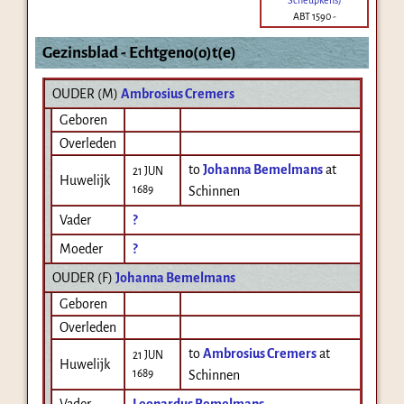
ABT 1590
-
Gezinsblad - Echtgeno(o)t(e)
OUDER (
M
)
Ambrosius Cremers
Geboren
Overleden
to
Johanna Bemelmans
at
21 JUN
Huwelijk
1689
Schinnen
Vader
?
Moeder
?
OUDER (
F
)
Johanna Bemelmans
Geboren
Overleden
to
Ambrosius Cremers
at
21 JUN
Huwelijk
1689
Schinnen
Vader
Leonardus Bemelmans