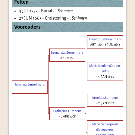
Feiten
3 JUL 1752 - Burial - ;
Schinnen
27 JUN 1665 - Christening - ;
Schinnen
Voorouders
Theodorus Bemelmans
ABT 1585
-
6 JUN 1652
Leonardus Bemelmans
ABT 1625
-
Maria Keulen (Coelen,
Baltis)
-
31 JAN 1645
Johanna Bemelmans
-
Arnoldus Lumpens
-
11 JAN 1662
Catharina Lumpens
-
7 APR 1705
Maria Schaepkens
(Scheupkers,
Scheupkens)