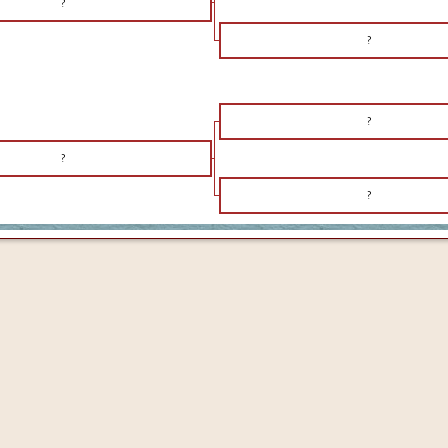
?
?
?
?
?