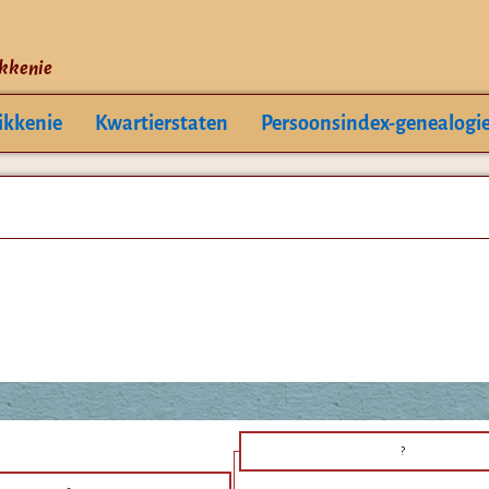
ikkenie
ikkenie
Kwartierstaten
Persoonsindex-genealogi
?