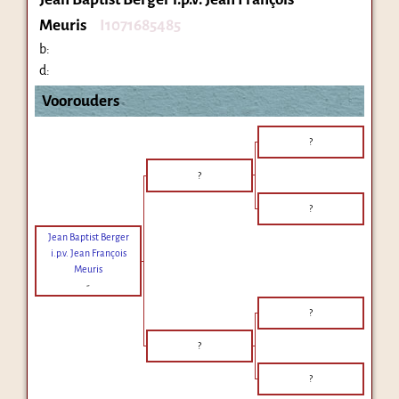
Meuris
I1071685485
b:
d:
Voorouders
?
?
?
Jean Baptist Berger
i.p.v. Jean François
Meuris
-
?
?
?