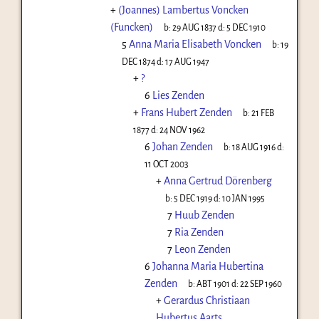
+
(Joannes) Lambertus Voncken
(Funcken)
b:
29 AUG 1837
d:
5 DEC 1910
5
Anna Maria Elisabeth Voncken
b:
19
DEC 1874
d:
17 AUG 1947
+
?
6
Lies Zenden
+
Frans Hubert Zenden
b:
21 FEB
1877
d:
24 NOV 1962
6
Johan Zenden
b:
18 AUG 1916
d:
11 OCT 2003
+
Anna Gertrud Dörenberg
b:
5 DEC 1919
d:
10 JAN 1995
7
Huub Zenden
7
Ria Zenden
7
Leon Zenden
6
Johanna Maria Hubertina
Zenden
b:
ABT 1901
d:
22 SEP 1960
+
Gerardus Christiaan
Hubertus Aarts