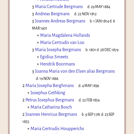
3
Maria Gertrude Bergmans
d:
29 MAY 1884
3
Andreas Bergmans
d:
22 NOV 1812
3
Joannes Andreas Bergmans
b:
1 JAN 1814
d:
8
MAR 1901
+
Maria Magdalena Hollands
+
Maria Gertrudis van Loo
3
Maria Josepha Bergmans
b:
1801
d:
28 DEC 1879
+
Egidius Smeets
+
Hendrik Boormans
3
Joanna Maria von den Elsen alias Bergmans
d:
19 NOV 1866
2
Maria Josepha Berghmans
d:
4 MAY 1836
+
Josephus Gethking
2
Petrus Josephus Bergmans
d:
22 FEB 1859
+
Maria Catharina Bosch
2
Joannes Henricus Bergmans
b:
9 SEP 1781
d:
23 SEP
1855
+
Maria Gertrudis Houpperichs