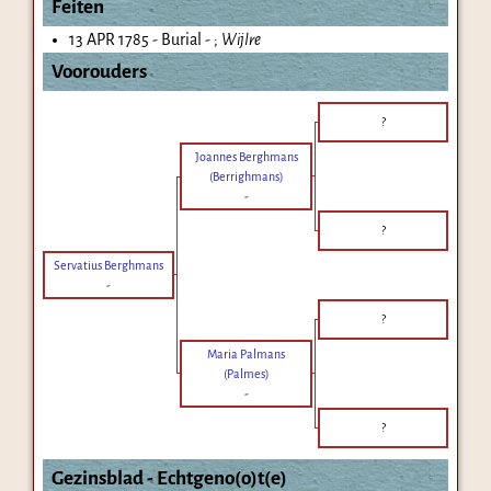
Feiten
13 APR 1785 - Burial - ;
Wijlre
Voorouders
?
Joannes Berghmans
(Berrighmans)
-
?
Servatius Berghmans
-
?
Maria Palmans
(Palmes)
-
?
Gezinsblad - Echtgeno(o)t(e)