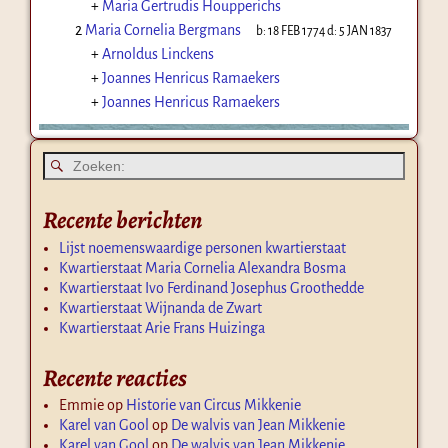
+
Maria Gertrudis Houpperichs
2
Maria Cornelia Bergmans
b:
18 FEB 1774
d:
5 JAN 1837
+
Arnoldus Linckens
+
Joannes Henricus Ramaekers
+
Joannes Henricus Ramaekers
Recente berichten
Lijst noemenswaardige personen kwartierstaat
Kwartierstaat Maria Cornelia Alexandra Bosma
Kwartierstaat Ivo Ferdinand Josephus Groothedde
Kwartierstaat Wijnanda de Zwart
Kwartierstaat Arie Frans Huizinga
Recente reacties
Emmie
op
Historie van Circus Mikkenie
Karel van Gool
op
De walvis van Jean Mikkenie
Karel van Gool
op
De walvis van Jean Mikkenie