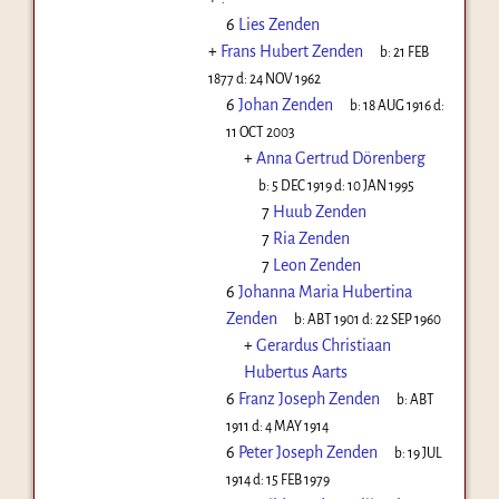
6
Lies Zenden
+
Frans Hubert Zenden
b:
21 FEB
1877
d:
24 NOV 1962
6
Johan Zenden
b:
18 AUG 1916
d:
11 OCT 2003
+
Anna Gertrud Dörenberg
b:
5 DEC 1919
d:
10 JAN 1995
7
Huub Zenden
7
Ria Zenden
7
Leon Zenden
6
Johanna Maria Hubertina
Zenden
b:
ABT 1901
d:
22 SEP 1960
+
Gerardus Christiaan
Hubertus Aarts
6
Franz Joseph Zenden
b:
ABT
1911
d:
4 MAY 1914
6
Peter Joseph Zenden
b:
19 JUL
1914
d:
15 FEB 1979