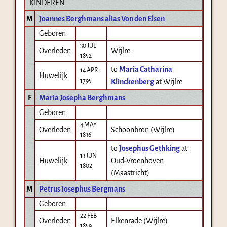
KINDEREN
M
Joannes Berghmans alias Von den Elsen
Geboren
30 JUL
Overleden
Wijlre
1852
to
Maria Catharina
14 APR
Huwelijk
1795
Klinckenberg
at Wijlre
F
Maria Josepha Berghmans
Geboren
4 MAY
Overleden
Schoonbron (Wijlre)
1836
to
Josephus Gethking
at
13 JUN
Huwelijk
Oud-Vroenhoven
1802
(Maastricht)
M
Petrus Josephus Bergmans
Geboren
22 FEB
Overleden
Elkenrade (Wijlre)
1859