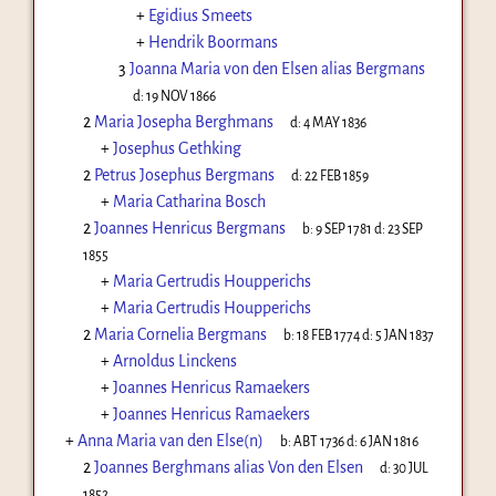
+
Egidius Smeets
+
Hendrik Boormans
3
Joanna Maria von den Elsen alias Bergmans
d:
19 NOV 1866
2
Maria Josepha Berghmans
d:
4 MAY 1836
+
Josephus Gethking
2
Petrus Josephus Bergmans
d:
22 FEB 1859
+
Maria Catharina Bosch
2
Joannes Henricus Bergmans
b:
9 SEP 1781
d:
23 SEP
1855
+
Maria Gertrudis Houpperichs
+
Maria Gertrudis Houpperichs
2
Maria Cornelia Bergmans
b:
18 FEB 1774
d:
5 JAN 1837
+
Arnoldus Linckens
+
Joannes Henricus Ramaekers
+
Joannes Henricus Ramaekers
+
Anna Maria van den Else(n)
b:
ABT 1736
d:
6 JAN 1816
2
Joannes Berghmans alias Von den Elsen
d:
30 JUL
1852