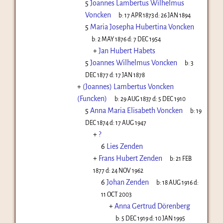
5
Joannes Lambertus Wilhelmus
Voncken
b:
17 APR 1873
d:
26 JAN 1894
5
Maria Josepha Hubertina Voncken
b:
2 MAY 1876
d:
7 DEC 1954
+
Jan Hubert Habets
5
Joannes Wilhelmus Voncken
b:
3
DEC 1877
d:
17 JAN 1878
+
(Joannes) Lambertus Voncken
(Funcken)
b:
29 AUG 1837
d:
5 DEC 1910
5
Anna Maria Elisabeth Voncken
b:
19
DEC 1874
d:
17 AUG 1947
+
?
6
Lies Zenden
+
Frans Hubert Zenden
b:
21 FEB
1877
d:
24 NOV 1962
6
Johan Zenden
b:
18 AUG 1916
d:
11 OCT 2003
+
Anna Gertrud Dörenberg
b:
5 DEC 1919
d:
10 JAN 1995