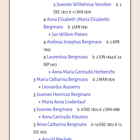
5
Joannes Wilhelmus Voncken
b:
3
DEC 1877
d:
17 JAN 1878
4
Anna Elisabeth (Maria Elisabeth)
Bergmans
b:
3 JAN 1841
+
Jan Willem Pieters
4
Andreas Josephus Bergmans
d:
5 APR
1843
4
Laurentius Bergmans
b:
2 JUN 1844
d:
24
SEP 1913
+
Anna Maria Gertrudis Herberichs
3
Maria Catharina Bergmans
d:
2 MAR 1876
+
Leonardus Aussems
3
Joannes Henricus Bergmans
+
Maria Anna Lindenlauf
3
Joannes Bergmans
b:
8 DEC 1805
d:
2 JAN 1888
+
Anna Gertrudis Kleuters
3
Anna Catharina Bergmans
b:
19 DEC 1807
d:
12
JUL 1875
+
Arnold Mechels