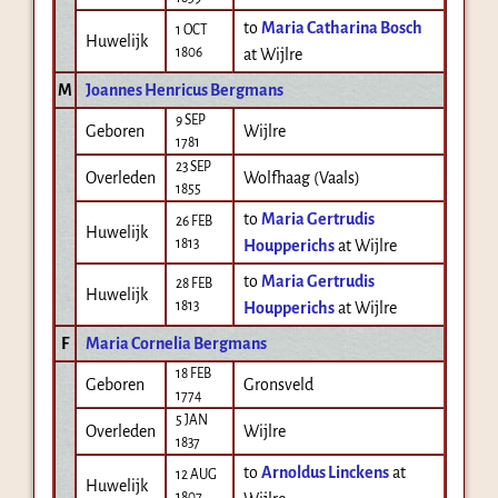
to
Maria Catharina Bosch
1 OCT
Huwelijk
1806
at Wijlre
M
Joannes Henricus Bergmans
9 SEP
Geboren
Wijlre
1781
23 SEP
Overleden
Wolfhaag (Vaals)
1855
to
Maria Gertrudis
26 FEB
Huwelijk
1813
Houpperichs
at Wijlre
to
Maria Gertrudis
28 FEB
Huwelijk
1813
Houpperichs
at Wijlre
F
Maria Cornelia Bergmans
18 FEB
Geboren
Gronsveld
1774
5 JAN
Overleden
Wijlre
1837
to
Arnoldus Linckens
at
12 AUG
Huwelijk
1807