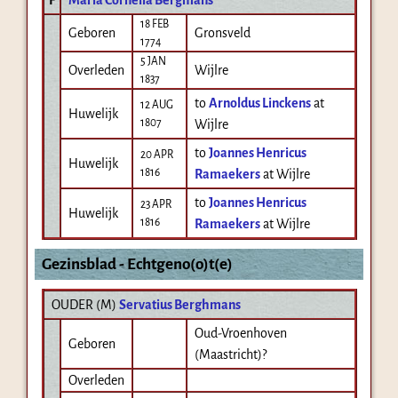
18 FEB
Geboren
Gronsveld
1774
5 JAN
Overleden
Wijlre
1837
to
Arnoldus Linckens
at
12 AUG
Huwelijk
1807
Wijlre
to
Joannes Henricus
20 APR
Huwelijk
1816
Ramaekers
at Wijlre
to
Joannes Henricus
23 APR
Huwelijk
1816
Ramaekers
at Wijlre
Gezinsblad - Echtgeno(o)t(e)
OUDER (
M
)
Servatius Berghmans
Oud-Vroenhoven
Geboren
(Maastricht)?
Overleden