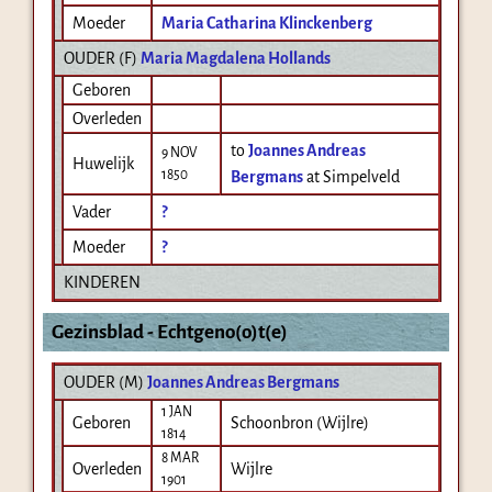
Moeder
Maria Catharina Klinckenberg
OUDER (
F
)
Maria Magdalena Hollands
Geboren
Overleden
to
Joannes Andreas
9 NOV
Huwelijk
1850
Bergmans
at Simpelveld
Vader
?
Moeder
?
KINDEREN
Gezinsblad - Echtgeno(o)t(e)
OUDER (
M
)
Joannes Andreas Bergmans
1 JAN
Geboren
Schoonbron (Wijlre)
1814
8 MAR
Overleden
Wijlre
1901