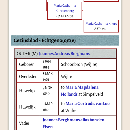
Maria Catharina
Klinckenberg
-
31 DEC 1834
Maria Catharina Knops
ABT 1750
-
Gezinsblad - Echtgeno(o)t(e)
OUDER (
M
)
Joannes Andreas Bergmans
1 JAN
Geboren
Schoonbron (Wijlre)
1814
8 MAR
Overleden
Wijlre
1901
to
Maria Magdalena
9 NOV
Huwelijk
1850
Hollands
at Simpelveld
to
Maria Gertrudis van Loo
8 MAR
Huwelijk
1846
at Wijlre
Joannes Berghmans alias Von den
Vader
Elsen