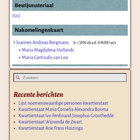
Bewijsmateriaal
[S25]
Nakomelingenkaart
1
Joannes Andreas Bergmans
b:
1 JAN 1814
d:
8 MAR 1901
+
Maria Magdalena Hollands
+
Maria Gertrudis van Loo
Recente berichten
Lijst noemenswaardige personen kwartierstaat
Kwartierstaat Maria Cornelia Alexandra Bosma
Kwartierstaat Ivo Ferdinand Josephus Groothedde
Kwartierstaat Wijnanda de Zwart
Kwartierstaat Arie Frans Huizinga