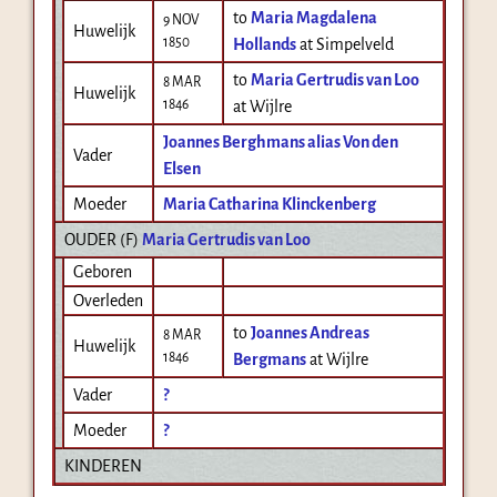
to
Maria Magdalena
9 NOV
Huwelijk
1850
Hollands
at Simpelveld
to
Maria Gertrudis van Loo
8 MAR
Huwelijk
1846
at Wijlre
Joannes Berghmans alias Von den
Vader
Elsen
Moeder
Maria Catharina Klinckenberg
OUDER (
F
)
Maria Gertrudis van Loo
Geboren
Overleden
to
Joannes Andreas
8 MAR
Huwelijk
1846
Bergmans
at Wijlre
Vader
?
Moeder
?
KINDEREN