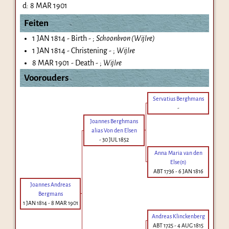
d:
8 MAR 1901
Feiten
1 JAN 1814 - Birth - ;
Schoonbron (Wijlre)
1 JAN 1814 - Christening - ;
Wijlre
8 MAR 1901 - Death - ;
Wijlre
Voorouders
Servatius Berghmans
-
Joannes Berghmans
alias Von den Elsen
-
30 JUL 1852
Anna Maria van den
Else(n)
ABT 1736
-
6 JAN 1816
Joannes Andreas
Bergmans
1 JAN 1814
-
8 MAR 1901
Andreas Klinckenberg
ABT 1725
-
4 AUG 1815