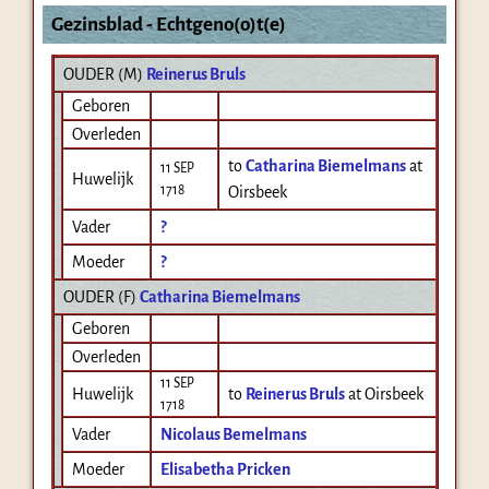
Gezinsblad - Echtgeno(o)t(e)
OUDER (
M
)
Reinerus Bruls
Geboren
Overleden
to
Catharina Biemelmans
at
11 SEP
Huwelijk
1718
Oirsbeek
Vader
?
Moeder
?
OUDER (
F
)
Catharina Biemelmans
Geboren
Overleden
11 SEP
Huwelijk
to
Reinerus Bruls
at Oirsbeek
1718
Vader
Nicolaus Bemelmans
Moeder
Elisabetha Pricken