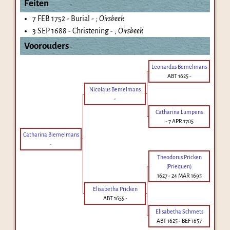
Feiten
7 FEB 1752 - Burial - ;
Oirsbeek
3 SEP 1688 - Christening - ;
Oirsbeek
Voorouders
Leonardus Bemelmans
ABT 1625
-
Nicolaus Bemelmans
-
Catharina Lumpens
-
7 APR 1705
Catharina Biemelmans
-
Theodorus Pricken
(Priequen)
1627
-
24 MAR 1695
Elisabetha Pricken
ABT 1655
-
Elisabetha Schmets
ABT 1625
-
BEF 1657