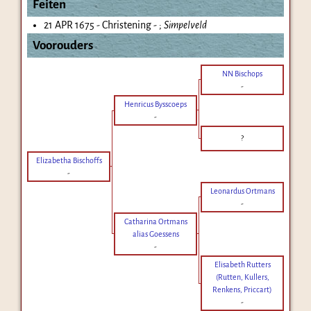
Feiten
21 APR 1675 - Christening - ;
Simpelveld
Voorouders
NN Bischops
-
Henricus Bysscoeps
-
?
Elizabetha Bischoffs
-
Leonardus Ortmans
-
Catharina Ortmans
alias Goessens
-
Elisabeth Rutters
(Rutten, Kullers,
Renkens, Priccart)
-