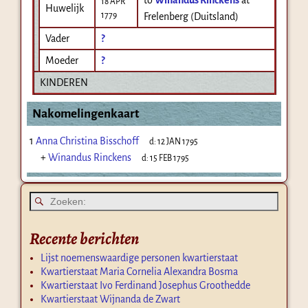
18 APR
Huwelijk
1779
Frelenberg (Duitsland)
Vader
?
Moeder
?
KINDEREN
Nakomelingenkaart
1
Anna Christina Bisschoff
d:
12 JAN 1795
+
Winandus Rinckens
d:
15 FEB 1795
Recente berichten
Lijst noemenswaardige personen kwartierstaat
Kwartierstaat Maria Cornelia Alexandra Bosma
Kwartierstaat Ivo Ferdinand Josephus Groothedde
Kwartierstaat Wijnanda de Zwart