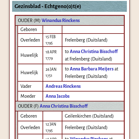
Gezinsblad - Echtgeno(o)t(e)
OUDER (
M
)
Winandus Rinckens
Geboren
15 FEB
Overleden
Frelenberg (Duitsland)
1795
to
Anna Christina Bisschoff
18 APR
Huwelijk
1779
at Frelenberg (Duitsland)
to
Anna Barbara Meijers
at
26 JAN
Huwelijk
1751
Frelenberg (Duitsland)
Vader
Andreas Rinckens
Moeder
Anna Jacobs
OUDER (
F
)
Anna Christina Bisschoff
Geboren
Geilenkirchen (Duitsland)
12 JAN
Overleden
Frelenberg (Duitsland)
1795
to
Winandus Rinckens
at