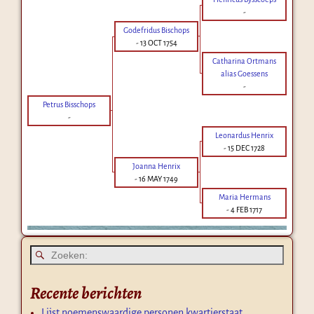
-
Godefridus Bischops
-
13 OCT 1754
Catharina Ortmans
alias Goessens
-
Petrus Bisschops
-
Leonardus Henrix
-
15 DEC 1728
Joanna Henrix
-
16 MAY 1749
Maria Hermans
-
4 FEB 1717
Recente berichten
Lijst noemenswaardige personen kwartierstaat