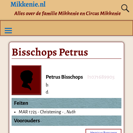
Mikkenie.nl
Alles over de familie Mikkenie en Circus Mikkenie
Bisschops Petrus
Petrus Bisschops
I1071689905
b:
d:
Feiten
MAR 1725 - Christening - ;
Nuth
Voorouders
Henricus Bysscoeps