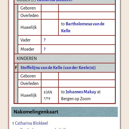
Geboren
Overleden
to
Bartholomeus van de
Huwelijk
Kelle
Vader
?
Moeder
?
KINDEREN
F
Stoffelijna van de Kelle (van der Keele(n))
Geboren
Overleden
to
Johannes Makay
at
8 JAN
Huwelijk
1719
Bergen op Zoom
Nakomelingenkaart
1
Catharina Blokkeel