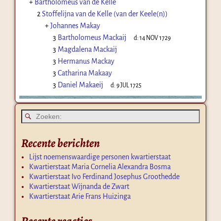
+
Bartholomeus van de Kelle
2
Stoffelijna van de Kelle (van der Keele(n))
+
Johannes Makay
3
Bartholomeus Mackaij
d:
14 NOV 1729
3
Magdalena Mackaij
3
Hermanus Mackay
3
Catharina Makaay
3
Daniel Makaeij
d:
9 JUL 1725
Recente berichten
Lijst noemenswaardige personen kwartierstaat
Kwartierstaat Maria Cornelia Alexandra Bosma
Kwartierstaat Ivo Ferdinand Josephus Groothedde
Kwartierstaat Wijnanda de Zwart
Kwartierstaat Arie Frans Huizinga
Recente reacties