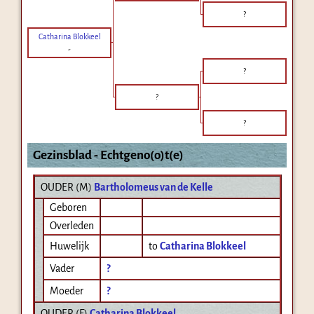
?
Catharina Blokkeel
-
?
?
?
Gezinsblad - Echtgeno(o)t(e)
OUDER (
M
)
Bartholomeus van de Kelle
Geboren
Overleden
Huwelijk
to
Catharina Blokkeel
Vader
?
Moeder
?
OUDER (
F
)
Catharina Blokkeel