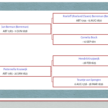
Roeloff (Roeland Clasen) Borreman (B
ABT 1744
-
15 AUG 1830
Jan Borman (Borreman)
ABT 1785
-
11 JUN 1828
Cornelia Brack
-
10 SEP 1811
Hendrik Kruijswijk
-
28 FEB 1825
Pieternella Kruiswijk
ABT 1785
-
20 JAN 1823
Teuntje van Spengen
6 AUG 1758
-
28 MAR 1826