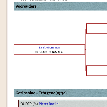
Voorouders
Neeltje Borreman
20 JUL 1821
-
21 NOV 1898
Gezinsblad - Echtgeno(o)t(e)
OUDER (
M
)
Pieter Boekel