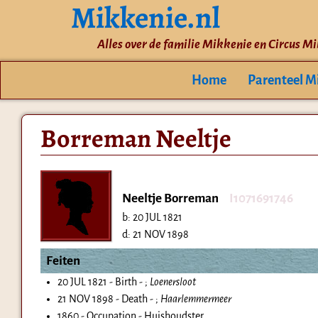
Mikkenie.nl
Alles over de familie Mikkenie en Circus M
Home
Parenteel M
Borreman Neeltje
Neeltje Borreman
I1071691746
b:
20 JUL 1821
d:
21 NOV 1898
Feiten
20 JUL 1821 - Birth - ;
Loenersloot
21 NOV 1898 - Death - ;
Haarlemmermeer
1860 - Occupation - Huishoudster