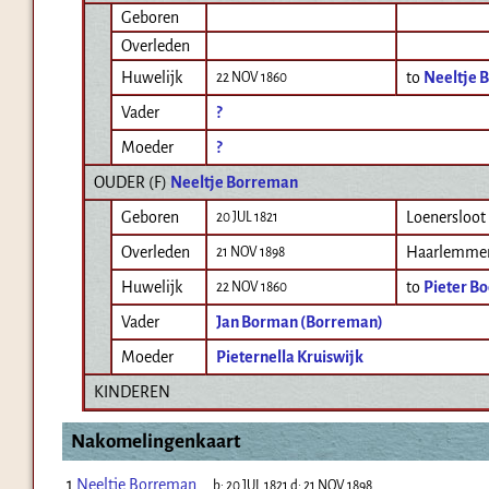
Geboren
Overleden
Huwelijk
to
Neeltje 
22 NOV 1860
Vader
?
Moeder
?
OUDER (
F
)
Neeltje Borreman
Geboren
Loenersloot
20 JUL 1821
Overleden
Haarlemme
21 NOV 1898
Huwelijk
to
Pieter B
22 NOV 1860
Vader
Jan Borman (Borreman)
Moeder
Pieternella Kruiswijk
KINDEREN
Nakomelingenkaart
1
Neeltje Borreman
b:
20 JUL 1821
d:
21 NOV 1898